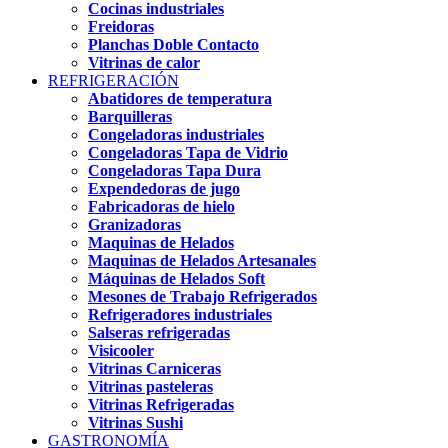
Cocinas industriales
Freidoras
Planchas Doble Contacto
Vitrinas de calor
REFRIGERACIÓN
Abatidores de temperatura
Barquilleras
Congeladoras industriales
Congeladoras Tapa de Vidrio
Congeladoras Tapa Dura
Expendedoras de jugo
Fabricadoras de hielo
Granizadoras
Maquinas de Helados
Maquinas de Helados Artesanales
Máquinas de Helados Soft
Mesones de Trabajo Refrigerados
Refrigeradores industriales
Salseras refrigeradas
Visicooler
Vitrinas Carniceras
Vitrinas pasteleras
Vitrinas Refrigeradas
Vitrinas Sushi
GASTRONOMÍA