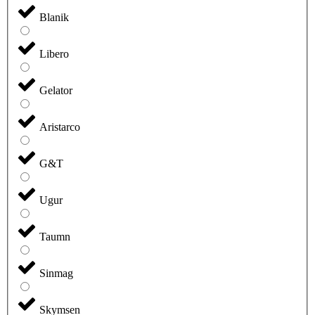
Blanik
Libero
Gelator
Aristarco
G&T
Ugur
Taumn
Sinmag
Skymsen