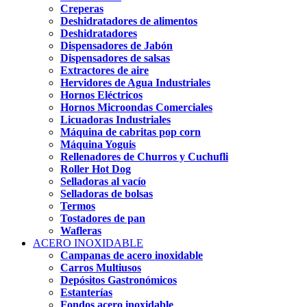
Creperas
Deshidratadores de alimentos
Deshidratadores
Dispensadores de Jabón
Dispensadores de salsas
Extractores de aire
Hervidores de Agua Industriales
Hornos Eléctricos
Hornos Microondas Comerciales
Licuadoras Industriales
Máquina de cabritas pop corn
Máquina Yoguis
Rellenadores de Churros y Cuchufli
Roller Hot Dog
Selladoras al vacío
Selladoras de bolsas
Termos
Tostadores de pan
Wafleras
ACERO INOXIDABLE
Campanas de acero inoxidable
Carros Multiusos
Depósitos Gastronómicos
Estanterías
Fondos acero inoxidable