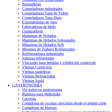
Barquilleras
Congeladoras industriales
Congeladoras Tapa de Vidrio
Congeladoras Tapa Dura
Expendedoras de jugo
Fabricadoras de hielo
Granizadoras
Maquinas de Helados
Maquinas de Helados Artesanales
Máquinas de Helados Soft
Mesones de Trabajo Refrigerados
Refrigeradores industriales
Salseras refrigeradas
Visicooler para bebidas y exhibición comercial
Vitrinas Carniceras
Vitrinas pasteleras
Vitrinas Refrigeradas
Vitrinas Sushi
GASTRONOMÍA
Ver todos en gastronomia
Batidora para Milkshake
Cacerola
Cortadoras de cecinas: precisión desde el primer corte
Cortadoras de Huesos