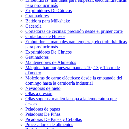
Embutidoras: manuales para empezar, electrohidráulicas
para producir más
Exprimidores De Cítricos
Gratinadores
Batidora para Milkshake
Cacerola
Cortadoras de cecinas: precisión desde el primer corte
Cortadoras de Huesos
Embutidoras: manuales para empezar, electrohidráulicas
para producir más
Exprimidores De Cítricos
Gratinadores
Mantenedores de Alimentos
Máquina hamburguesera manual: 10, 13 y 15 cm de
diámetro
Moledoras de carne eléctricas: desde la empanada del
domingo hasta la carnicería industrial
Nevadoras de hielo
Ollas a presión
Ollas soperas: mantén la sopa a la temperatura que
deseas
Peladoras de papas
Peladoras De Piñas
Picadoras De Papas y Cebollas
Procesadores de alimentos