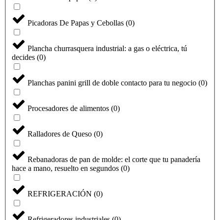
Picadoras De Papas y Cebollas
(
0
)
Plancha churrasquera industrial: a gas o eléctrica, tú
decides
(
0
)
Planchas panini grill de doble contacto para tu negocio
(
0
)
Procesadores de alimentos
(
0
)
Ralladores de Queso
(
0
)
Seleccione
¿Cómo calificarías tu experiencia?
una
Rebanadoras de pan de molde: el corte que tu panadería
opción
hace a mano, resuelto en segundos
(
0
)
de
1
No fue buena
Muy Buena
a
REFRIGERACIÓN
(
0
)
5
Saltar
Siguiente
,
siendo
Refrigeradores industriales
(
0
)