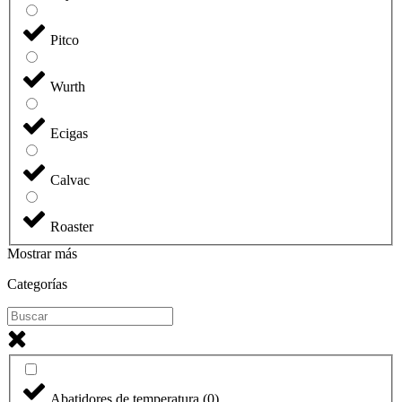
Pitco
Wurth
Ecigas
Calvac
Roaster
Mostrar más
Categorías
Abatidores de temperatura
(
0
)