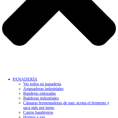
PANADERÍA
Ver todos en panaderia
Amasadoras industriales
Bandejas enlozadas
Batidoras industriales
Cámaras fermentadoras de pan: acorta el fermento y
saca más por turno
Carros bandejeros
Hornos a gas