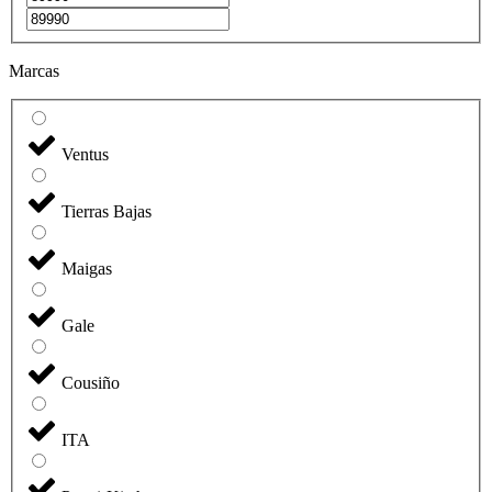
Marcas
Ventus
Tierras Bajas
Maigas
Gale
Cousiño
ITA