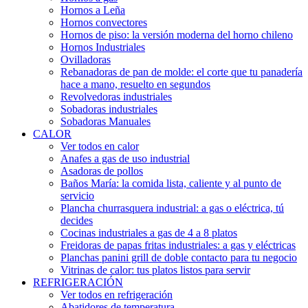
Hornos a Leña
Hornos convectores
Hornos de piso: la versión moderna del horno chileno
Hornos Industriales
Ovilladoras
Rebanadoras de pan de molde: el corte que tu panadería
hace a mano, resuelto en segundos
Revolvedoras industriales
Sobadoras industriales
Sobadoras Manuales
CALOR
Ver todos en calor
Anafes a gas de uso industrial
Asadoras de pollos
Baños María: la comida lista, caliente y al punto de
servicio
Plancha churrasquera industrial: a gas o eléctrica, tú
decides
Cocinas industriales a gas de 4 a 8 platos
Freidoras de papas fritas industriales: a gas y eléctricas
Planchas panini grill de doble contacto para tu negocio
Vitrinas de calor: tus platos listos para servir
REFRIGERACIÓN
Ver todos en refrigeración
Abatidores de temperatura