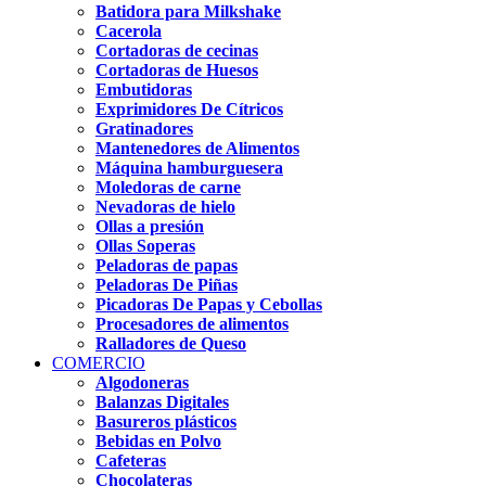
Batidora para Milkshake
Cacerola
Cortadoras de cecinas
Cortadoras de Huesos
Embutidoras
Exprimidores De Cítricos
Gratinadores
Mantenedores de Alimentos
Máquina hamburguesera
Moledoras de carne
Nevadoras de hielo
Ollas a presión
Ollas Soperas
Peladoras de papas
Peladoras De Piñas
Picadoras De Papas y Cebollas
Procesadores de alimentos
Ralladores de Queso
COMERCIO
Algodoneras
Balanzas Digitales
Basureros plásticos
Bebidas en Polvo
Cafeteras
Chocolateras