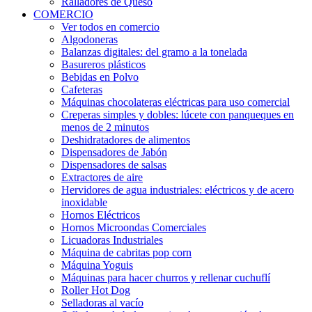
Ralladores de Queso
COMERCIO
Ver todos en comercio
Algodoneras
Balanzas digitales: del gramo a la tonelada
Basureros plásticos
Bebidas en Polvo
Cafeteras
Máquinas chocolateras eléctricas para uso comercial
Creperas simples y dobles: lúcete con panqueques en
menos de 2 minutos
Deshidratadores de alimentos
Dispensadores de Jabón
Dispensadores de salsas
Extractores de aire
Hervidores de agua industriales: eléctricos y de acero
inoxidable
Hornos Eléctricos
Hornos Microondas Comerciales
Licuadoras Industriales
Máquina de cabritas pop corn
Máquina Yoguis
Máquinas para hacer churros y rellenar cuchuflí
Roller Hot Dog
Selladoras al vacío