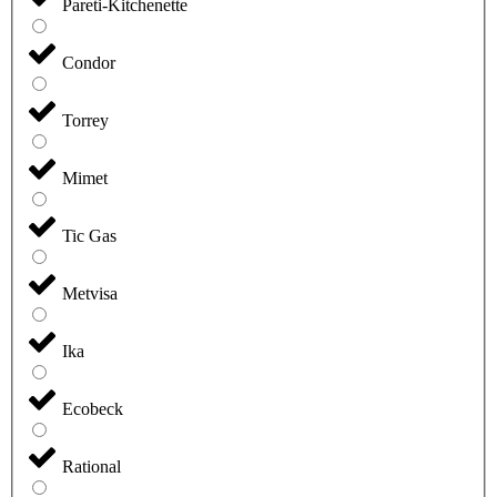
Pareti-Kitchenette
Condor
Torrey
Mimet
Tic Gas
Metvisa
Ika
Ecobeck
Rational