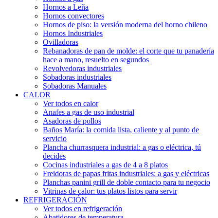
Hornos a Leña
Hornos convectores
Hornos de piso: la versión moderna del horno chileno
Hornos Industriales
Ovilladoras
Rebanadoras de pan de molde: el corte que tu panadería
hace a mano, resuelto en segundos
Revolvedoras industriales
Sobadoras industriales
Sobadoras Manuales
CALOR
Ver todos en calor
Anafes a gas de uso industrial
Asadoras de pollos
Baños María: la comida lista, caliente y al punto de
servicio
Plancha churrasquera industrial: a gas o eléctrica, tú
decides
Cocinas industriales a gas de 4 a 8 platos
Freidoras de papas fritas industriales: a gas y eléctricas
Planchas panini grill de doble contacto para tu negocio
Vitrinas de calor: tus platos listos para servir
REFRIGERACIÓN
Ver todos en refrigeración
Abatidores de temperatura