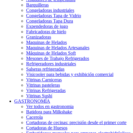
Barquilleras
Congeladoras industriales
Congeladoras Tapa de Vidrio
Congeladoras Tapa Dura
Expendedoras de jugo
Fabricadoras de hielo
Granizadoras
Maquinas de Helados
Maquinas de Helados Artesanales
Máquinas de Helados Soft
Mesones de Trabajo Refrigerados
Refrigeradores industriales
Salseras refrigeradas
Visicooler para bebidas y exhibición comercial
Vitrinas Carniceras
Vitrinas pasteleras
Vitrinas Refrigeradas
Vitrinas Sushi
GASTRONOMÍA
Ver todos en gastronomia
Batidora para Milkshake
Cacerola
Cortadoras de cecinas: precisión desde el primer corte
Cortadoras de Huesos