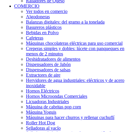
Ralladores de Queso
COMERCIO
Ver todos en comercio
Algodoneras
Balanzas digitales: del gramo a la tonelada
Basureros plásticos
Bebidas en Polvo
Cafeteras
Máquinas chocolateras eléctricas para uso comercial
Creperas simples y dobles: lúcete con panqueques en
menos de 2 minutos
Deshidratadores de alimentos
Dispensadores de Jabón
Dispensadores de salsas
Extractores de aire
Hervidores de agua industriales: eléctricos y de acero
inoxidable
Hornos Eléctricos
Hornos Microondas Comerciales
Licuadoras Industriales
Máquina de cabritas pop corn
Máquina Yoguis
Máquinas para hacer churros y rellenar cuchuflí
Roller Hot Dog
Selladoras al vacío