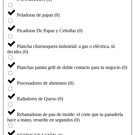
Peladoras de papas
(
0
)
Picadoras De Papas y Cebollas
(
0
)
Plancha churrasquera industrial: a gas o eléctrica, tú
decides
(
0
)
Planchas panini grill de doble contacto para tu negocio
(
0
)
Procesadores de alimentos
(
0
)
Seleccione
¿Cómo calificarías tu experiencia?
una
Ralladores de Queso
(
0
)
opción
de
1
No fue buena
Muy Buena
Rebanadoras de pan de molde: el corte que tu panadería
a
hace a mano, resuelto en segundos
(
0
)
5
Saltar
Siguiente
,
siendo