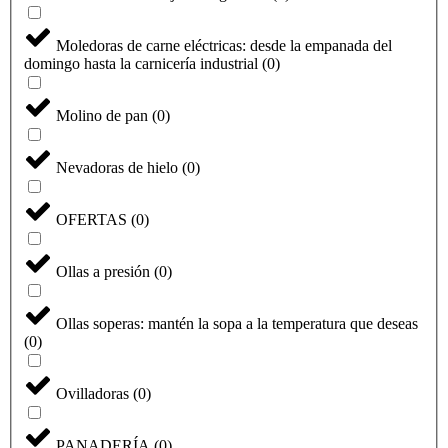
Moledoras de carne eléctricas: desde la empanada del
domingo hasta la carnicería industrial
(
0
)
Molino de pan
(
0
)
Nevadoras de hielo
(
0
)
OFERTAS
(
0
)
Ollas a presión
(
0
)
Ollas soperas: mantén la sopa a la temperatura que deseas
(
0
)
Ovilladoras
(
0
)
PANADERÍA
(
0
)