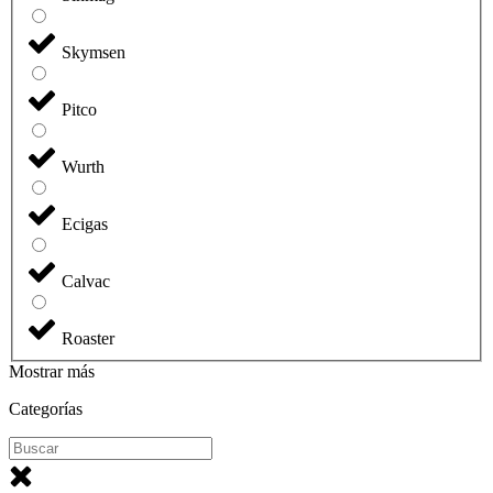
Skymsen
Pitco
Wurth
Ecigas
Calvac
Roaster
Mostrar más
Categorías