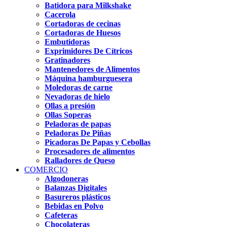
Batidora para Milkshake
Cacerola
Cortadoras de cecinas
Cortadoras de Huesos
Embutidoras
Exprimidores De Cítricos
Gratinadores
Mantenedores de Alimentos
Máquina hamburguesera
Moledoras de carne
Nevadoras de hielo
Ollas a presión
Ollas Soperas
Peladoras de papas
Peladoras De Piñas
Picadoras De Papas y Cebollas
Procesadores de alimentos
Ralladores de Queso
COMERCIO
Algodoneras
Balanzas Digitales
Basureros plásticos
Bebidas en Polvo
Cafeteras
Chocolateras