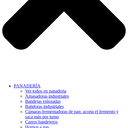
PANADERÍA
Ver todos en panaderia
Amasadoras industriales
Bandejas enlozadas
Batidoras industriales
Cámaras fermentadoras de pan: acorta el fermento y
saca más por turno
Carros bandejeros
Hornos a gas