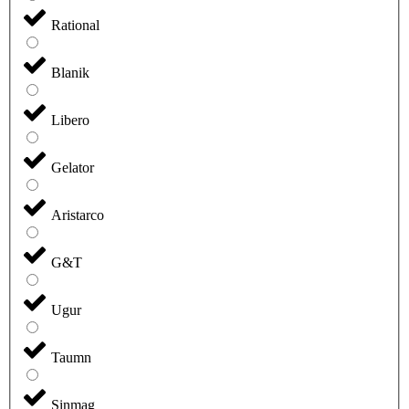
Rational
Blanik
Libero
Gelator
Aristarco
G&T
Ugur
Taumn
Sinmag