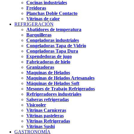
Cocinas industriales
Freidoras
Planchas Doble Contacto
Vitrinas de calor
REFRIGERACIÓN
Abatidores de temperatura
Barquilleras
Congeladoras industriales
Congeladoras Tapa de Vidrio
Congeladoras Tapa Dura
Expendedoras de jugo
Fabricadoras de hielo
Granizadoras
Maquinas de Helados
Maquinas de Helados Artesanales
Máquinas de Helados Soft
Mesones de Trabajo Refrigerados
Refrigeradores industriales
Salseras refrigeradas
Visicooler
Vitrinas Carniceras
Vitrinas pasteleras
Vitrinas Refrigeradas
Vitrinas Sushi
GASTRONOMÍA