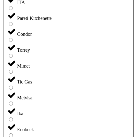
ITA
Pareti-Kitchenette
Condor
Torrey
Mimet
Tic Gas
Metvisa
Ika
Ecobeck