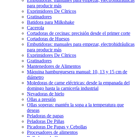
Embutidoras: manuales para empezar, electrohidráulicas
para producir más
Exprimidores De Cítricos
Gratinadores
Batidora para Milkshake
Cacerola
Cortadoras de cecinas: precisión desde el primer corte
Cortadoras de Huesos
Embutidoras: manuales para empezar, electrohidráulicas
para producir más
Exprimidores De Cítricos
Gratinadores
Mantenedores de Alimentos
Máquina hamburguesera manual: 10, 13 y 15 cm de
diámetro
Moledoras de carne eléctricas: desde la empanada del
domingo hasta la carnicería industrial
Nevadoras de hielo
Ollas a presión
Ollas soperas: mantén la sopa a la temperatura que
deseas
Peladoras de papas
Peladoras De Piñas
Picadoras De Papas y Cebollas
Procesadores de alimentos