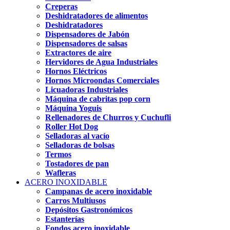
Creperas
Deshidratadores de alimentos
Deshidratadores
Dispensadores de Jabón
Dispensadores de salsas
Extractores de aire
Hervidores de Agua Industriales
Hornos Eléctricos
Hornos Microondas Comerciales
Licuadoras Industriales
Máquina de cabritas pop corn
Máquina Yoguis
Rellenadores de Churros y Cuchufli
Roller Hot Dog
Selladoras al vacío
Selladoras de bolsas
Termos
Tostadores de pan
Wafleras
ACERO INOXIDABLE
Campanas de acero inoxidable
Carros Multiusos
Depósitos Gastronómicos
Estanterías
Fondos acero inoxidable