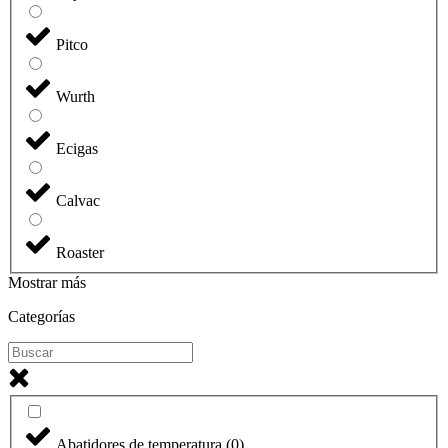
Pitco
Wurth
Ecigas
Calvac
Roaster
Mostrar más
Categorías
Abatidores de temperatura
(
0
)