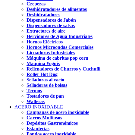
Creperas
Deshidratadores de alimentos
Deshidratadores
Dispensadores de Jabón
Dispensadores de salsas
Extractores de aire
Hervidores de Agua Industriales
Hornos Eléctricos
Hornos Microondas Comerciales
Licuadoras Industriales
Máquina de cabritas pop corn
Máquina Yoguis
Rellenadores de Churros y Cuchufli
Roller Hot Dog
Selladoras al vacío
Selladoras de bolsas
Termos
Tostadores de pan
Wafleras
ACERO INOXIDABLE
Campanas de acero inoxidable
Carros Multiusos
Depósitos Gastronómicos
Estanterías
Fondos acero inoxidable