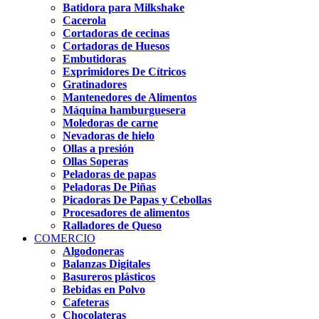
Batidora para Milkshake
Cacerola
Cortadoras de cecinas
Cortadoras de Huesos
Embutidoras
Exprimidores De Cítricos
Gratinadores
Mantenedores de Alimentos
Máquina hamburguesera
Moledoras de carne
Nevadoras de hielo
Ollas a presión
Ollas Soperas
Peladoras de papas
Peladoras De Piñas
Picadoras De Papas y Cebollas
Procesadores de alimentos
Ralladores de Queso
COMERCIO
Algodoneras
Balanzas Digitales
Basureros plásticos
Bebidas en Polvo
Cafeteras
Chocolateras