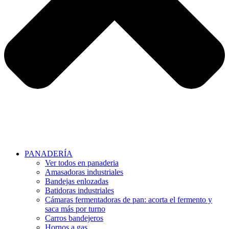
PANADERÍA
Ver todos en panaderia
Amasadoras industriales
Bandejas enlozadas
Batidoras industriales
Cámaras fermentadoras de pan: acorta el fermento y
saca más por turno
Carros bandejeros
Hornos a gas