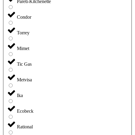
Pareti-Kitchenette
Condor
Torrey
Mimet
Tic Gas
Metvisa
Ika
Ecobeck
Rational