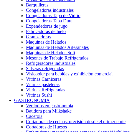
Barquilleras
Congeladoras industriales
Congeladoras Tapa de Vidrio
Congeladoras Tapa Dura
Expendedoras de jugo
Fabricadoras de hielo
Granizadoras
Maquinas de Helados
Maquinas de Helados Artesanales
Máquinas de Helados Soft
Mesones de Trabajo Refrigerados
Refrigeradores industriales
Salseras refrigeradas
Visicooler para bebidas y exhibición comercial
Vitrinas Carniceras
Vitrinas pasteleras
Vitrinas Refrigeradas
Vitrinas Sushi
GASTRONOMÍA
Ver todos en gastronomia
Batidora para Milkshake
Cacerola
Cortadoras de cecinas: precisión desde el primer corte
Cortadoras de Huesos