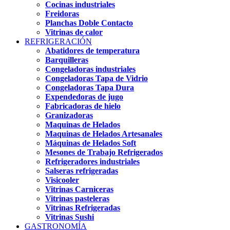
Cocinas industriales
Freidoras
Planchas Doble Contacto
Vitrinas de calor
REFRIGERACIÓN
Abatidores de temperatura
Barquilleras
Congeladoras industriales
Congeladoras Tapa de Vidrio
Congeladoras Tapa Dura
Expendedoras de jugo
Fabricadoras de hielo
Granizadoras
Maquinas de Helados
Maquinas de Helados Artesanales
Máquinas de Helados Soft
Mesones de Trabajo Refrigerados
Refrigeradores industriales
Salseras refrigeradas
Visicooler
Vitrinas Carniceras
Vitrinas pasteleras
Vitrinas Refrigeradas
Vitrinas Sushi
GASTRONOMÍA