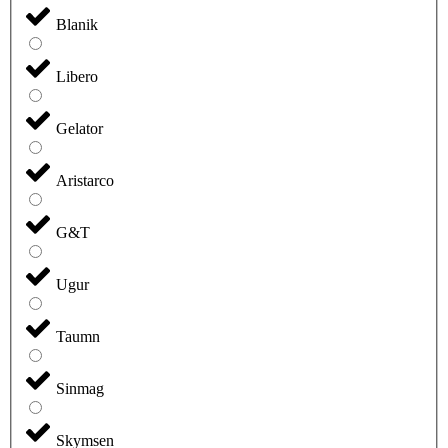
Blanik
Libero
Gelator
Aristarco
G&T
Ugur
Taumn
Sinmag
Skymsen