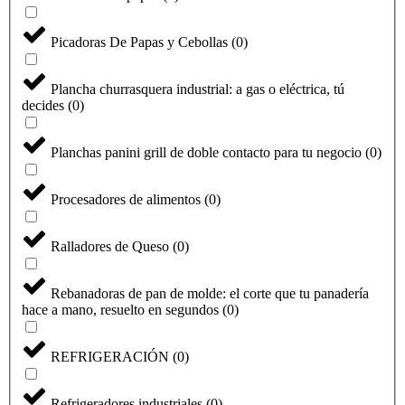
Picadoras De Papas y Cebollas
(
0
)
Plancha churrasquera industrial: a gas o eléctrica, tú
decides
(
0
)
Planchas panini grill de doble contacto para tu negocio
(
0
)
Procesadores de alimentos
(
0
)
Ralladores de Queso
(
0
)
Seleccione
¿Cómo calificarías tu experiencia?
una
Rebanadoras de pan de molde: el corte que tu panadería
opción
hace a mano, resuelto en segundos
(
0
)
de
1
No fue buena
Muy Buena
a
REFRIGERACIÓN
(
0
)
5
Saltar
Siguiente
,
siendo
Refrigeradores industriales
(
0
)