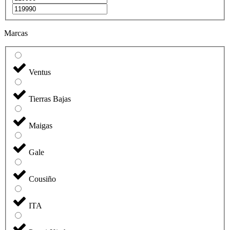
Marcas
Ventus
Tierras Bajas
Maigas
Gale
Cousiño
ITA