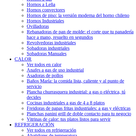
Hornos a Leña
Hornos convectores
Hornos de piso: la versión moderna del horno chileno
Hornos Industriales
Ovilladoras
Rebanadoras de pan de molde: el corte que tu panadería
hace a mano, resuelto en segundos
Revolvedoras industriales
Sobadoras industriales
Sobadoras Manuales
CALOR
Ver todos en calor
Anafes a gas de uso industrial
Asadoras de pollos
Baños María: la comida lista, caliente y al punto de
servicio
Plancha churrasquera industrial: a gas o eléctrica, tú
decides
Cocinas industriales a gas de 4 a 8 platos
Freidoras de papas fritas industriales: a gas y eléctricas
Planchas panini grill de doble contacto para tu negocio
Vitrinas de calor: tus platos listos para servir
REFRIGERACIÓN
Ver todos en refrigeración
Abatidores de temperatura