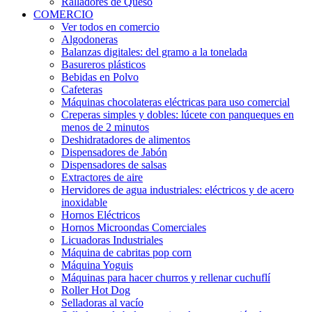
Ralladores de Queso
COMERCIO
Ver todos en comercio
Algodoneras
Balanzas digitales: del gramo a la tonelada
Basureros plásticos
Bebidas en Polvo
Cafeteras
Máquinas chocolateras eléctricas para uso comercial
Creperas simples y dobles: lúcete con panqueques en
menos de 2 minutos
Deshidratadores de alimentos
Dispensadores de Jabón
Dispensadores de salsas
Extractores de aire
Hervidores de agua industriales: eléctricos y de acero
inoxidable
Hornos Eléctricos
Hornos Microondas Comerciales
Licuadoras Industriales
Máquina de cabritas pop corn
Máquina Yoguis
Máquinas para hacer churros y rellenar cuchuflí
Roller Hot Dog
Selladoras al vacío