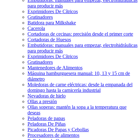
Embutidoras: manuales para empezar, electrohidráulicas
para producir más
Exprimidores De Cítricos
Gratinadores
Batidora para Milkshake
Cacerola
Cortadoras de cecinas: precisión desde el primer corte
Cortadoras de Huesos
Embutidoras: manuales para empezar, electrohidráulicas
para producir más
Exprimidores De Cítricos
Gratinadores
Mantenedores de Alimentos
Máquina hamburguesera manual: 10, 13 y 15 cm de
diámetro
Moledoras de carne eléctricas: desde la empanada del
domingo hasta la carnicería industrial
Nevadoras de hielo
Ollas a presión
Ollas soperas: mantén la sopa a la temperatura que
deseas
Peladoras de papas
Peladoras De Piñas
Picadoras De Papas y Cebollas
Procesadores de alimentos