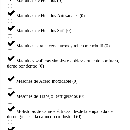
Maquinas de Helados
(
0
)
Maquinas de Helados Artesanales
(
0
)
Máquinas de Helados Soft
(
0
)
Máquinas para hacer churros y rellenar cuchuflí
(
0
)
Máquinas wafleras simples y dobles: crujiente por fuera,
tierno por dentro
(
0
)
Mesones de Acero Inoxidable
(
0
)
Mesones de Trabajo Refrigerados
(
0
)
Moledoras de carne eléctricas: desde la empanada del
domingo hasta la carnicería industrial
(
0
)