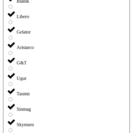
Blanik
Libero
Gelator
Aristarco
G&T
Ugur
Taumn
Sinmag
Skymsen