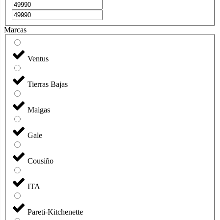
Marcas
Ventus
Tierras Bajas
Maigas
Gale
Cousiño
ITA
Pareti-Kitchenette