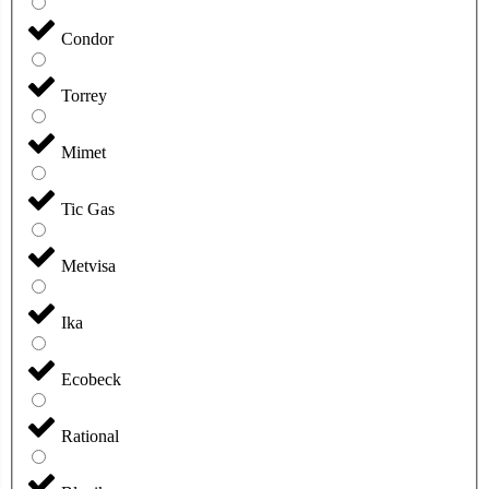
Condor
Torrey
Mimet
Tic Gas
Metvisa
Ika
Ecobeck
Rational