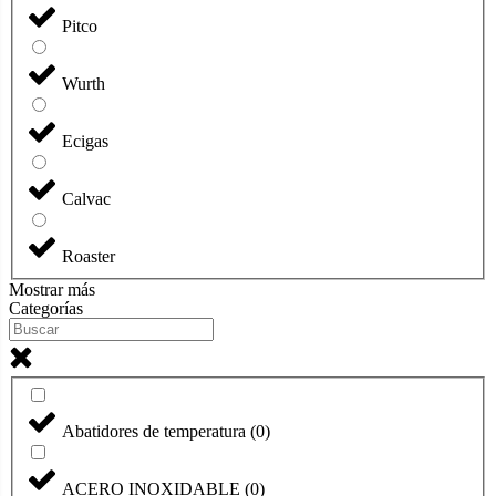
Pitco
Wurth
Ecigas
Calvac
Roaster
Mostrar más
Categorías
Abatidores de temperatura
(
0
)
ACERO INOXIDABLE
(
0
)