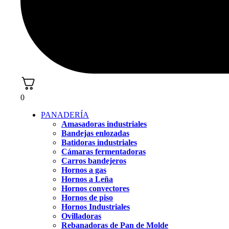
0
PANADERÍA
Amasadoras industriales
Bandejas enlozadas
Batidoras industriales
Cámaras fermentadoras
Carros bandejeros
Hornos a gas
Hornos a Leña
Hornos convectores
Hornos de piso
Hornos Industriales
Ovilladoras
Rebanadoras de Pan de Molde