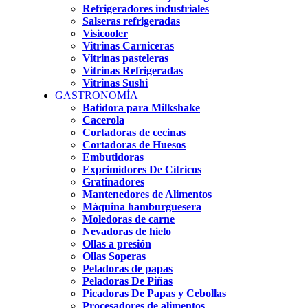
Refrigeradores industriales
Salseras refrigeradas
Visicooler
Vitrinas Carniceras
Vitrinas pasteleras
Vitrinas Refrigeradas
Vitrinas Sushi
GASTRONOMÍA
Batidora para Milkshake
Cacerola
Cortadoras de cecinas
Cortadoras de Huesos
Embutidoras
Exprimidores De Cítricos
Gratinadores
Mantenedores de Alimentos
Máquina hamburguesera
Moledoras de carne
Nevadoras de hielo
Ollas a presión
Ollas Soperas
Peladoras de papas
Peladoras De Piñas
Picadoras De Papas y Cebollas
Procesadores de alimentos