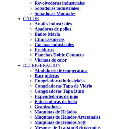
Revolvedoras industriales
Sobadoras industriales
Sobadoras Manuales
CALOR
Anafes industriales
Asadoras de pollos
Baños María
Churrasqueras
Cocinas industriales
Freidoras
Planchas Doble Contacto
Vitrinas de calor
REFRIGERACIÓN
Abatidores de temperatura
Barquilleras
Congeladoras industriales
Congeladoras Tapa de Vidrio
Congeladoras Tapa Dura
Expendedoras de jugo
Fabricadoras de hielo
Granizadoras
Maquinas de Helados
Maquinas de Helados Artesanales
Máquinas de Helados Soft
Mesones de Trabajo Refrigerados