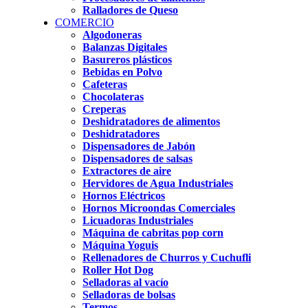
Ralladores de Queso
COMERCIO
Algodoneras
Balanzas Digitales
Basureros plásticos
Bebidas en Polvo
Cafeteras
Chocolateras
Creperas
Deshidratadores de alimentos
Deshidratadores
Dispensadores de Jabón
Dispensadores de salsas
Extractores de aire
Hervidores de Agua Industriales
Hornos Eléctricos
Hornos Microondas Comerciales
Licuadoras Industriales
Máquina de cabritas pop corn
Máquina Yoguis
Rellenadores de Churros y Cuchufli
Roller Hot Dog
Selladoras al vacío
Selladoras de bolsas
Termos