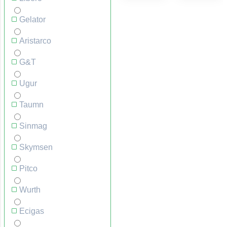
Gelator
Aristarco
G&T
Ugur
Taumn
Sinmag
Skymsen
Pitco
Wurth
Ecigas