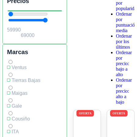
Precios
por
popularida
Ordenar
por
puntuació
media
Ordenar
por los
últimos
Marcas
Ordenar
por
precio:
Ventus
bajo a
alto
Ordenar
Tierras Bajas
por
precio:
Maigas
alto a
bajo
Gale
OFERTA
OFERTA
Cousiño
ITA