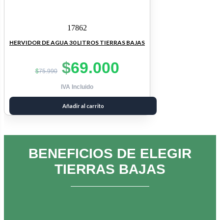
17862
HERVIDOR DE AGUA 30 LITROS TIERRAS BAJAS
El
El
$
69.000
$
75.990
precio
precio
IVA Incluido
original
actual
era:
es:
Añadir al carrito
$75.990.
$69.000.
BENEFICIOS DE ELEGIR
TIERRAS BAJAS