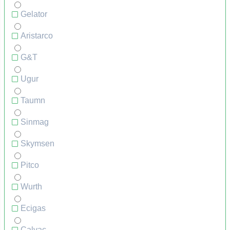
Gelator
Aristarco
G&T
Ugur
Taumn
Sinmag
Skymsen
Pitco
Wurth
Ecigas
Calvac