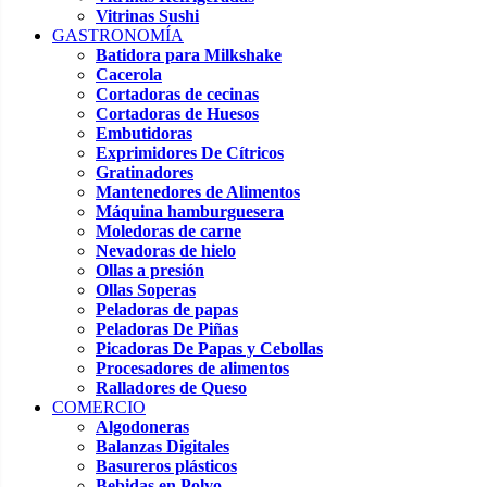
Vitrinas Sushi
GASTRONOMÍA
Batidora para Milkshake
Cacerola
Cortadoras de cecinas
Cortadoras de Huesos
Embutidoras
Exprimidores De Cítricos
Gratinadores
Mantenedores de Alimentos
Máquina hamburguesera
Moledoras de carne
Nevadoras de hielo
Ollas a presión
Ollas Soperas
Peladoras de papas
Peladoras De Piñas
Picadoras De Papas y Cebollas
Procesadores de alimentos
Ralladores de Queso
COMERCIO
Algodoneras
Balanzas Digitales
Basureros plásticos
Bebidas en Polvo