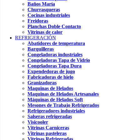
Baños María
Churrasqueras
Cocinas industriales
Freidoras
Planchas Doble Contacto
Vitrinas de calor
REFRIGERACIÓN
Abatidores de temperatura
Barquilleras
Congeladoras industriales
Congeladoras Tapa de Vidrio
Congeladoras Tapa Dura
Expendedoras de jugo
Fabricadoras de hielo
Granizadoras
Maquinas de Helados
Maquinas de Helados Artesanales
Máquinas de Helados Soft
Mesones de Trabajo Refrigerados
Refrigeradores industriales
Salseras refrigeradas
Visicooler
Vitrinas Carniceras
Vitrinas pasteleras
Vitrinas Refrigeradas