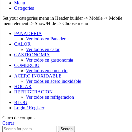
Menu
Categories
Set your categories menu in Header builder -> Mobile -> Mobile
menu element -> Show/Hide -> Choose menu
PANADERIA
Ver todos en Panadería
CALOR
Ver todos en calor
GASTRONOMIA
Ver todos en gastronomia
COMERCIO
Ver todos en comercio
ACERO INOXIDABLE
Ver todos en acero inoxidable
Seleccione
¿Cómo calificarías tu experiencia?
HOGAR
una
REFRIGERACION
opción
Ver todos en refrigeracion
BLOG
de
Login / Register
1
No fue buena
Muy Buena
a
Carro de compras
5
Saltar
Siguiente
Cerrar
,
Search
siendo