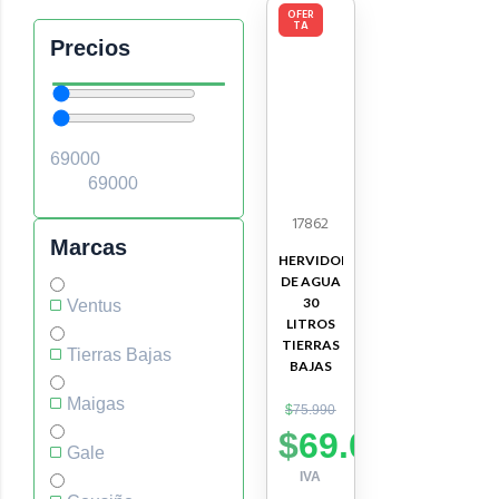
OFER
TA
Precios
17862
Marcas
HERVIDOR
DE AGUA
30
Ventus
LITROS
TIERRAS
Tierras Bajas
BAJAS
Maigas
$
75.990
$
69.000
Gale
IVA