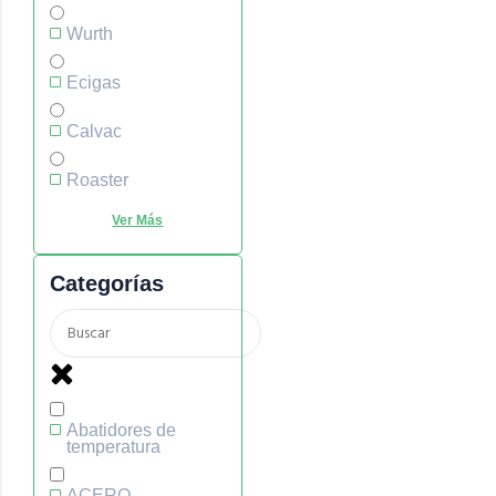
Wurth
Ecigas
Calvac
Roaster
Categorías
Abatidores de
temperatura
ACERO