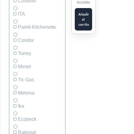
Cousiño
Incluido
ITA
Añadir
al
carrito
Pareti-Kitchenette
Condor
Torrey
Mimet
Tic Gas
Metvisa
Ika
Ecobeck
Rational