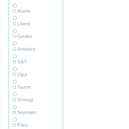
Blanik
Libero
Gelator
Aristarco
G&T
Ugur
Taumn
Sinmag
Skymsen
Pitco