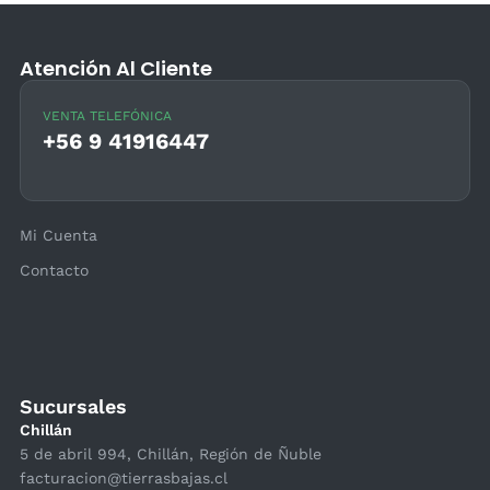
Atención Al Cliente
VENTA TELEFÓNICA
+56 9 41916447
Mi Cuenta
Contacto
Sucursales
Chillán
5 de abril 994, Chillán, Región de Ñuble
facturacion@tierrasbajas.cl