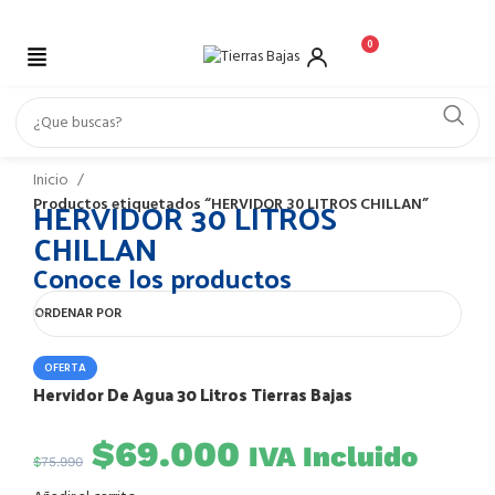
0
Inicio
HERVIDOR 30 LITROS
Productos etiquetados “HERVIDOR 30 LITROS CHILLAN”
CHILLAN
Conoce los productos
ORDENAR POR
OFERTA
Hervidor De Agua 30 Litros Tierras Bajas
$
69.000
IVA Incluido
$
75.990