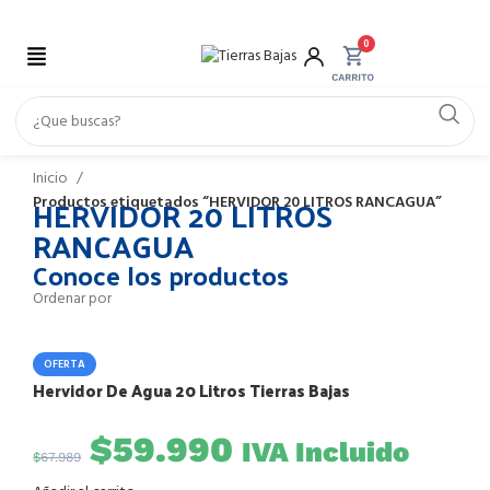
0
Inicio
HERVIDOR 20 LITROS
Productos etiquetados “HERVIDOR 20 LITROS RANCAGUA”
RANCAGUA
Conoce los productos
Ordenar por
OFERTA
Hervidor De Agua 20 Litros Tierras Bajas
$
59.990
IVA Incluido
$
67.989