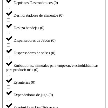
Depósitos Gastronómicos
(
0
)
Deshidratadores de alimentos
(
0
)
Desliza bandejas
(
0
)
Dispensadores de Jabón
(
0
)
Dispensadores de salsas
(
0
)
Embutidoras: manuales para empezar, electrohidráulicas
para producir más
(
0
)
Estanterías
(
0
)
Expendedoras de jugo
(
0
)
Exprimidores De Cítricos
(
0
)