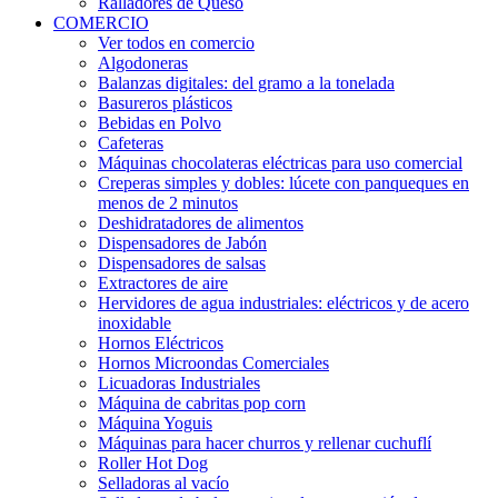
Ralladores de Queso
COMERCIO
Ver todos en comercio
Algodoneras
Balanzas digitales: del gramo a la tonelada
Basureros plásticos
Bebidas en Polvo
Cafeteras
Máquinas chocolateras eléctricas para uso comercial
Creperas simples y dobles: lúcete con panqueques en
menos de 2 minutos
Deshidratadores de alimentos
Dispensadores de Jabón
Dispensadores de salsas
Extractores de aire
Hervidores de agua industriales: eléctricos y de acero
inoxidable
Hornos Eléctricos
Hornos Microondas Comerciales
Licuadoras Industriales
Máquina de cabritas pop corn
Máquina Yoguis
Máquinas para hacer churros y rellenar cuchuflí
Roller Hot Dog
Selladoras al vacío