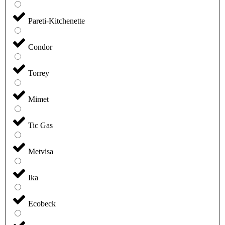
Pareti-Kitchenette
Condor
Torrey
Mimet
Tic Gas
Metvisa
Ika
Ecobeck