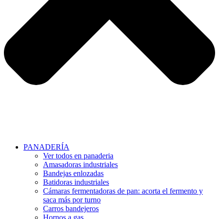
PANADERÍA
Ver todos en panaderia
Amasadoras industriales
Bandejas enlozadas
Batidoras industriales
Cámaras fermentadoras de pan: acorta el fermento y
saca más por turno
Carros bandejeros
Hornos a gas