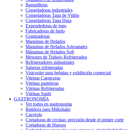
Barquilleras
Congeladoras industriales
Congeladoras Tapa de Vidrio
Congeladoras Tapa Dura
Expendedoras de jugo
Fabricadoras de hielo
Granizadoras
Maquinas de Helados
Maquinas de Helados Artesanales
Máquinas de Helados Soft
Mesones de Trabajo Refrigerados
Refrigeradores industriales
Salseras refrigeradas
Visicooler para bebidas y exhibición comercial
Vitrinas Carniceras
Vitrinas pasteleras
Vitrinas Refrigeradas
Vitrinas Sushi
GASTRONOMÍA
Ver todos en gastronomia
Batidora para Milkshake
Cacerola
Cortadoras de cecinas: precisión desde el primer corte
Cortadoras de Huesos