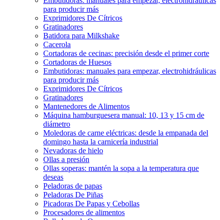
Embutidoras: manuales para empezar, electrohidráulicas
para producir más
Exprimidores De Cítricos
Gratinadores
Batidora para Milkshake
Cacerola
Cortadoras de cecinas: precisión desde el primer corte
Cortadoras de Huesos
Embutidoras: manuales para empezar, electrohidráulicas
para producir más
Exprimidores De Cítricos
Gratinadores
Mantenedores de Alimentos
Máquina hamburguesera manual: 10, 13 y 15 cm de
diámetro
Moledoras de carne eléctricas: desde la empanada del
domingo hasta la carnicería industrial
Nevadoras de hielo
Ollas a presión
Ollas soperas: mantén la sopa a la temperatura que
deseas
Peladoras de papas
Peladoras De Piñas
Picadoras De Papas y Cebollas
Procesadores de alimentos