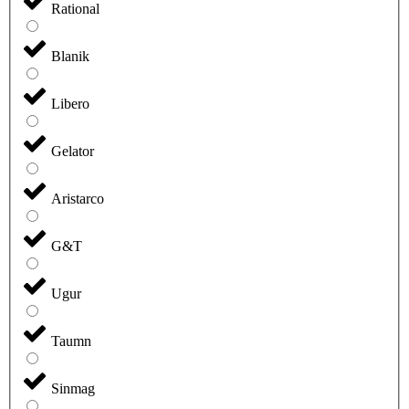
Rational
Blanik
Libero
Gelator
Aristarco
G&T
Ugur
Taumn
Sinmag