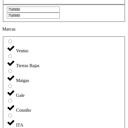
Marcas
Ventus
Tierras Bajas
Maigas
Gale
Cousiño
ITA