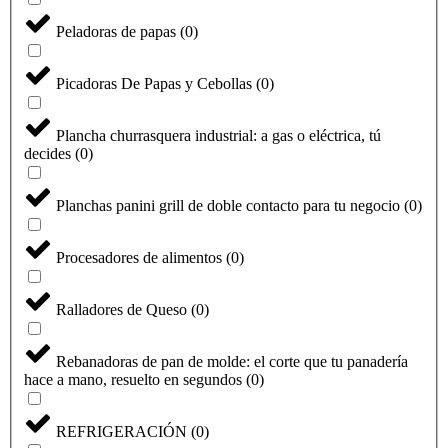
Peladoras de papas
(
0
)
Picadoras De Papas y Cebollas
(
0
)
Plancha churrasquera industrial: a gas o eléctrica, tú
decides
(
0
)
Planchas panini grill de doble contacto para tu negocio
(
0
)
Procesadores de alimentos
(
0
)
Seleccione
¿Cómo calificarías tu experiencia?
Ralladores de Queso
(
0
)
una
opción
de
Rebanadoras de pan de molde: el corte que tu panadería
1
No fue buena
Muy Buena
hace a mano, resuelto en segundos
(
0
)
a
5
Saltar
Siguiente
,
REFRIGERACIÓN
(
0
)
siendo