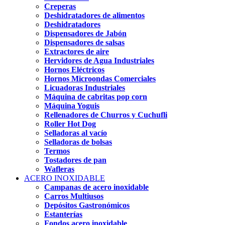
Creperas
Deshidratadores de alimentos
Deshidratadores
Dispensadores de Jabón
Dispensadores de salsas
Extractores de aire
Hervidores de Agua Industriales
Hornos Eléctricos
Hornos Microondas Comerciales
Licuadoras Industriales
Máquina de cabritas pop corn
Máquina Yoguis
Rellenadores de Churros y Cuchufli
Roller Hot Dog
Selladoras al vacío
Selladoras de bolsas
Termos
Tostadores de pan
Wafleras
ACERO INOXIDABLE
Campanas de acero inoxidable
Carros Multiusos
Depósitos Gastronómicos
Estanterías
Fondos acero inoxidable