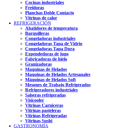
Cocinas industriales
Freidoras
Planchas Doble Contacto
Vitrinas de calor
REFRIGERACIÓN
Abatidores de temperatura
Barquilleras
Congeladoras industriales
Congeladoras Tapa de Vidrio
Congeladoras Tapa Dura
Expendedoras de jugo
Fabricadoras de hielo
Granizadoras
Maquinas de Helados
Maquinas de Helados Artesanales
Máquinas de Helados Soft
Mesones de Trabajo Refrigerados
Refrigeradores industriales
Salseras refrigeradas
Visicooler
Vitrinas Carniceras
Vitrinas pasteleras
Vitrinas Refrigeradas
Vitrinas Sushi
GASTRONOMÍA