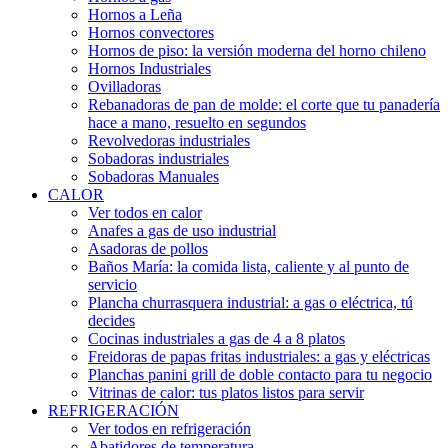
Hornos a Leña
Hornos convectores
Hornos de piso: la versión moderna del horno chileno
Hornos Industriales
Ovilladoras
Rebanadoras de pan de molde: el corte que tu panadería
hace a mano, resuelto en segundos
Revolvedoras industriales
Sobadoras industriales
Sobadoras Manuales
CALOR
Ver todos en calor
Anafes a gas de uso industrial
Asadoras de pollos
Baños María: la comida lista, caliente y al punto de
servicio
Plancha churrasquera industrial: a gas o eléctrica, tú
decides
Cocinas industriales a gas de 4 a 8 platos
Freidoras de papas fritas industriales: a gas y eléctricas
Planchas panini grill de doble contacto para tu negocio
Vitrinas de calor: tus platos listos para servir
REFRIGERACIÓN
Ver todos en refrigeración
Abatidores de temperatura