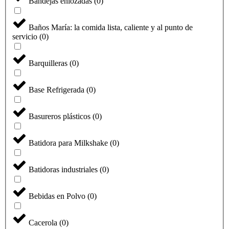
Bandejas enlozadas
(
0
)
Baños María: la comida lista, caliente y al punto de
servicio
(
0
)
Barquilleras
(
0
)
Base Refrigerada
(
0
)
Basureros plásticos
(
0
)
Batidora para Milkshake
(
0
)
Batidoras industriales
(
0
)
Bebidas en Polvo
(
0
)
Cacerola
(
0
)