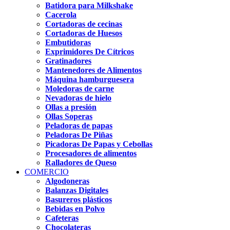
Batidora para Milkshake
Cacerola
Cortadoras de cecinas
Cortadoras de Huesos
Embutidoras
Exprimidores De Cítricos
Gratinadores
Mantenedores de Alimentos
Máquina hamburguesera
Moledoras de carne
Nevadoras de hielo
Ollas a presión
Ollas Soperas
Peladoras de papas
Peladoras De Piñas
Picadoras De Papas y Cebollas
Procesadores de alimentos
Ralladores de Queso
COMERCIO
Algodoneras
Balanzas Digitales
Basureros plásticos
Bebidas en Polvo
Cafeteras
Chocolateras