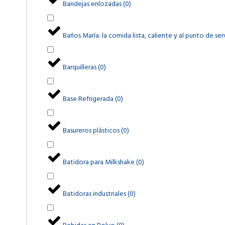
Bandejas enlozadas
(
0
)
Baños María: la comida lista, caliente y al punto de ser
Barquilleras
(
0
)
Base Refrigerada
(
0
)
Basureros plásticos
(
0
)
Batidora para Milkshake
(
0
)
Batidoras industriales
(
0
)