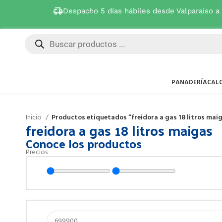
Despacho 5 días hábiles desde Valparaíso a
PANADERÍA
CAL
Inicio
Productos etiquetados “freidora a gas 18 litros mai
freidora a gas 18 litros maigas
Conoce los productos
Precios