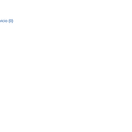
vicio
(
0
)