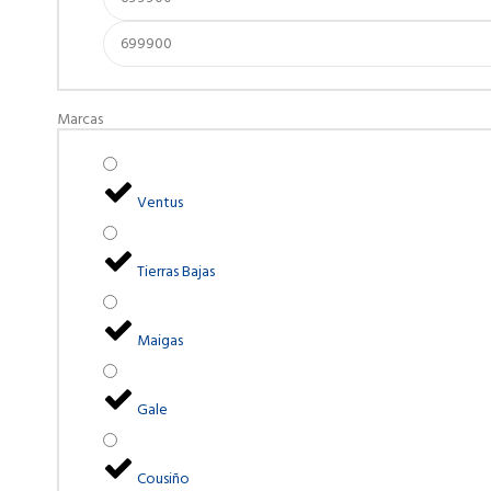
Marcas
Ventus
Tierras Bajas
Maigas
Gale
Cousiño