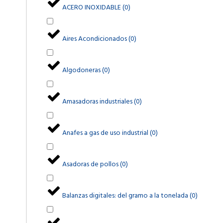
ACERO INOXIDABLE
(
0
)
Aires Acondicionados
(
0
)
Algodoneras
(
0
)
Amasadoras industriales
(
0
)
Anafes a gas de uso industrial
(
0
)
Asadoras de pollos
(
0
)
Balanzas digitales: del gramo a la tonelada
(
0
)