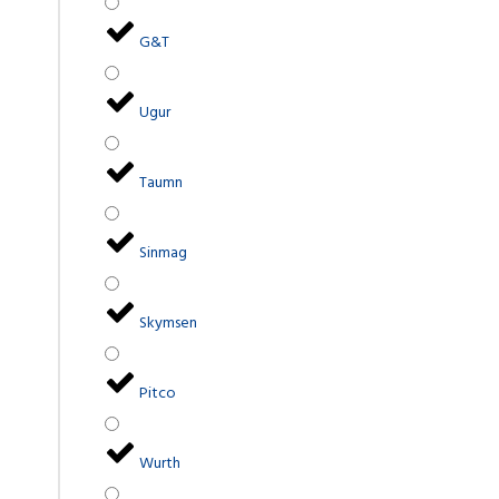
G&T
Ugur
Taumn
Sinmag
Skymsen
Pitco
Wurth