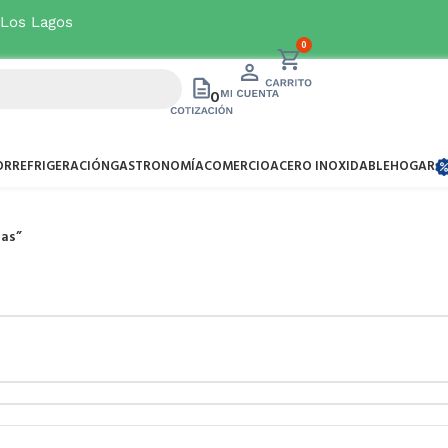
 Los Lagos
Ver oferta
0
0
OR
REFRIGERACIÓN
GASTRONOMÍA
COMERCIO
ACERO INOXIDABLE
HOGAR
gas”