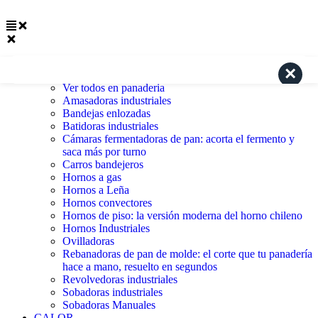
Search
PANADERÍA
Ver todos en panaderia
Amasadoras industriales
Bandejas enlozadas
Batidoras industriales
Cámaras fermentadoras de pan: acorta el fermento y
saca más por turno
Carros bandejeros
Hornos a gas
Hornos a Leña
Hornos convectores
Hornos de piso: la versión moderna del horno chileno
Hornos Industriales
Ovilladoras
Rebanadoras de pan de molde: el corte que tu panadería
hace a mano, resuelto en segundos
Revolvedoras industriales
Sobadoras industriales
Sobadoras Manuales
CALOR