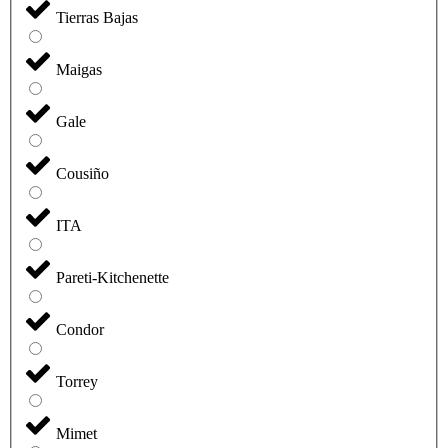
Tierras Bajas
Maigas
Gale
Cousiño
ITA
Pareti-Kitchenette
Condor
Torrey
Mimet