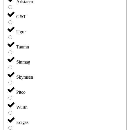
Aristarco
G&T
Ugur
Taumn
Sinmag
Skymsen
Pitco
Wurth
Ecigas