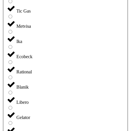
Tic Gas
Metvisa
Ika
Ecobeck
Rational
Blanik
Libero
Gelator