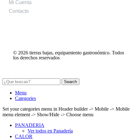
Mi Cuenta
Contacto
© 2026 tierras bajas, equipamiento gastronómico. Todos
los derechos reservados
Search
Seleccione
¿Cómo calificarías tu experiencia?
Menu
una
Categories
opción
Set your categories menu in Header builder -> Mobile -> Mobile
de
menu element -> Show/Hide -> Choose menu
1
No fue buena
Muy Buena
a
PANADERIA
5
Saltar
Siguiente
Ver todos en Panadería
,
CALOR
siendo