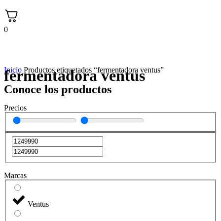
0
Inicio
Productos etiquetados “fermentadora ventus”
fermentadora ventus
Conoce los productos
Precios
Marcas
Ventus