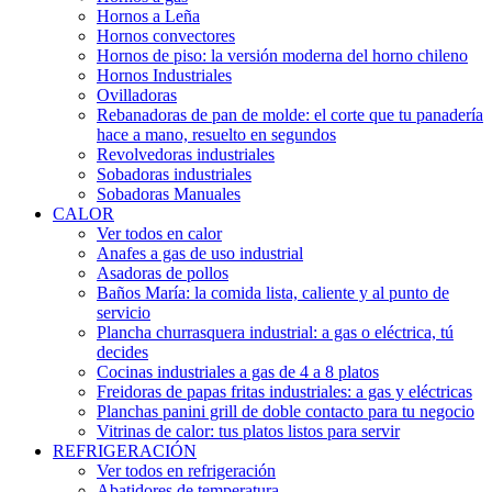
Hornos a Leña
Hornos convectores
Hornos de piso: la versión moderna del horno chileno
Hornos Industriales
Ovilladoras
Rebanadoras de pan de molde: el corte que tu panadería
hace a mano, resuelto en segundos
Revolvedoras industriales
Sobadoras industriales
Sobadoras Manuales
CALOR
Ver todos en calor
Anafes a gas de uso industrial
Asadoras de pollos
Baños María: la comida lista, caliente y al punto de
servicio
Plancha churrasquera industrial: a gas o eléctrica, tú
decides
Cocinas industriales a gas de 4 a 8 platos
Freidoras de papas fritas industriales: a gas y eléctricas
Planchas panini grill de doble contacto para tu negocio
Vitrinas de calor: tus platos listos para servir
REFRIGERACIÓN
Ver todos en refrigeración
Abatidores de temperatura