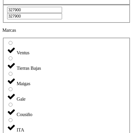
Marcas
Ventus
Tierras Bajas
Maigas
Gale
Cousiño
ITA