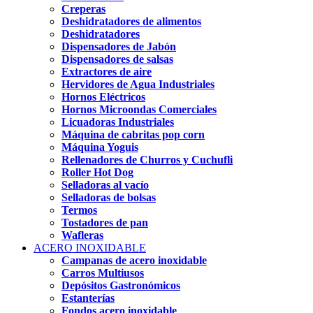
Creperas
Deshidratadores de alimentos
Deshidratadores
Dispensadores de Jabón
Dispensadores de salsas
Extractores de aire
Hervidores de Agua Industriales
Hornos Eléctricos
Hornos Microondas Comerciales
Licuadoras Industriales
Máquina de cabritas pop corn
Máquina Yoguis
Rellenadores de Churros y Cuchufli
Roller Hot Dog
Selladoras al vacío
Selladoras de bolsas
Termos
Tostadores de pan
Wafleras
ACERO INOXIDABLE
Campanas de acero inoxidable
Carros Multiusos
Depósitos Gastronómicos
Estanterías
Fondos acero inoxidable