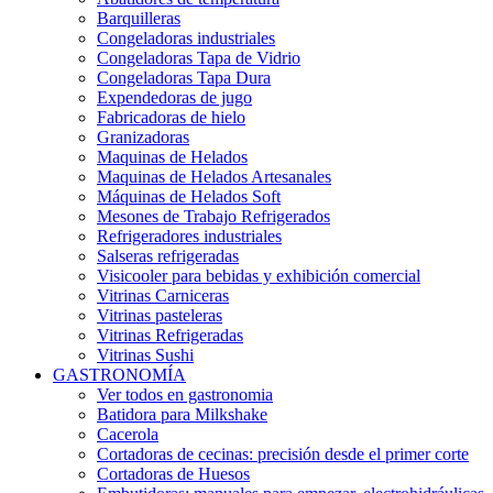
Barquilleras
Congeladoras industriales
Congeladoras Tapa de Vidrio
Congeladoras Tapa Dura
Expendedoras de jugo
Fabricadoras de hielo
Granizadoras
Maquinas de Helados
Maquinas de Helados Artesanales
Máquinas de Helados Soft
Mesones de Trabajo Refrigerados
Refrigeradores industriales
Salseras refrigeradas
Visicooler para bebidas y exhibición comercial
Vitrinas Carniceras
Vitrinas pasteleras
Vitrinas Refrigeradas
Vitrinas Sushi
GASTRONOMÍA
Ver todos en gastronomia
Batidora para Milkshake
Cacerola
Cortadoras de cecinas: precisión desde el primer corte
Cortadoras de Huesos