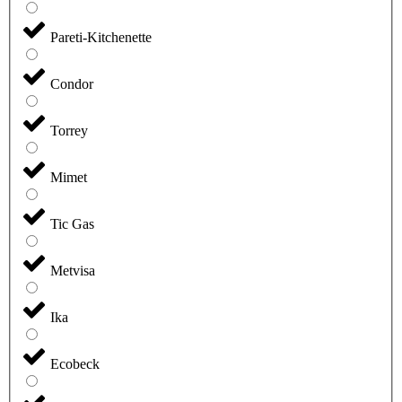
Pareti-Kitchenette
Condor
Torrey
Mimet
Tic Gas
Metvisa
Ika
Ecobeck