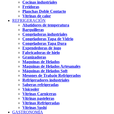
Cocinas industriales
Freidoras
Planchas Doble Contacto
Vitrinas de calor
REFRIGERACIÓN
Abatidores de temperatura
Barquilleras
Congeladoras industriales
Congeladoras Tapa de Vidrio
Congeladoras Tapa Dura
Expendedoras de jugo
Fabricadoras de hielo
Granizadoras
Maquinas de Helados
Maquinas de Helados Artesanales
Máquinas de Helados Soft
Mesones de Trabajo Refrigerados
Refrigeradores industriales
Salseras refrigeradas
Visicooler
Vitrinas Carniceras
Vitrinas pasteleras
Vitrinas Refrigeradas
Vitrinas Sushi
GASTRONOMÍA