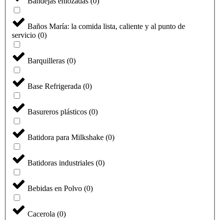
Bandejas enlozadas
(
0
)
Baños María: la comida lista, caliente y al punto de
servicio
(
0
)
Barquilleras
(
0
)
Base Refrigerada
(
0
)
Basureros plásticos
(
0
)
Batidora para Milkshake
(
0
)
Batidoras industriales
(
0
)
Bebidas en Polvo
(
0
)
Cacerola
(
0
)