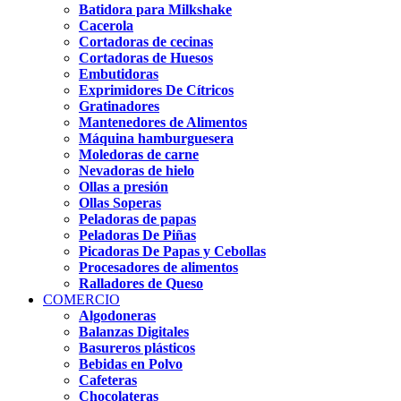
Batidora para Milkshake
Cacerola
Cortadoras de cecinas
Cortadoras de Huesos
Embutidoras
Exprimidores De Cítricos
Gratinadores
Mantenedores de Alimentos
Máquina hamburguesera
Moledoras de carne
Nevadoras de hielo
Ollas a presión
Ollas Soperas
Peladoras de papas
Peladoras De Piñas
Picadoras De Papas y Cebollas
Procesadores de alimentos
Ralladores de Queso
COMERCIO
Algodoneras
Balanzas Digitales
Basureros plásticos
Bebidas en Polvo
Cafeteras
Chocolateras