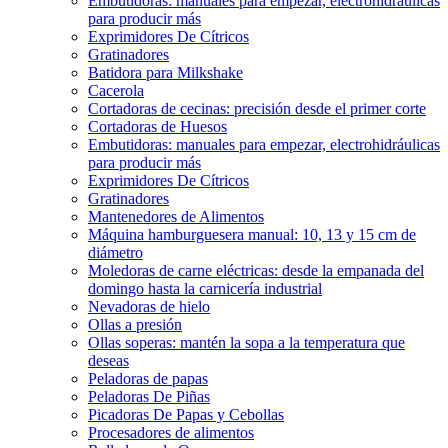
Embutidoras: manuales para empezar, electrohidráulicas
para producir más
Exprimidores De Cítricos
Gratinadores
Batidora para Milkshake
Cacerola
Cortadoras de cecinas: precisión desde el primer corte
Cortadoras de Huesos
Embutidoras: manuales para empezar, electrohidráulicas
para producir más
Exprimidores De Cítricos
Gratinadores
Mantenedores de Alimentos
Máquina hamburguesera manual: 10, 13 y 15 cm de
diámetro
Moledoras de carne eléctricas: desde la empanada del
domingo hasta la carnicería industrial
Nevadoras de hielo
Ollas a presión
Ollas soperas: mantén la sopa a la temperatura que
deseas
Peladoras de papas
Peladoras De Piñas
Picadoras De Papas y Cebollas
Procesadores de alimentos