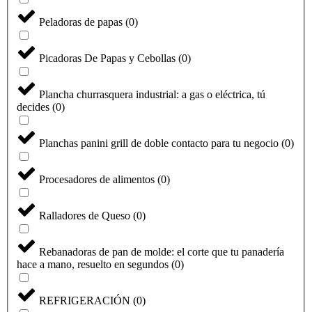
Peladoras de papas
(
0
)
Picadoras De Papas y Cebollas
(
0
)
Plancha churrasquera industrial: a gas o eléctrica, tú
decides
(
0
)
Planchas panini grill de doble contacto para tu negocio
(
0
)
Procesadores de alimentos
(
0
)
Seleccione
¿Cómo calificarías tu experiencia?
Ralladores de Queso
(
0
)
una
opción
de
Rebanadoras de pan de molde: el corte que tu panadería
1
No fue buena
Muy Buena
hace a mano, resuelto en segundos
(
0
)
a
5
Saltar
Siguiente
,
REFRIGERACIÓN
(
0
)
siendo