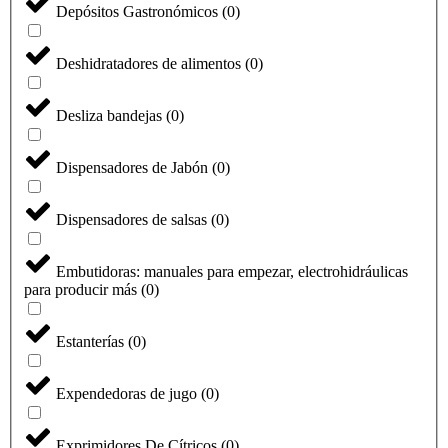
Depósitos Gastronómicos
(
0
)
Deshidratadores de alimentos
(
0
)
Desliza bandejas
(
0
)
Dispensadores de Jabón
(
0
)
Dispensadores de salsas
(
0
)
Embutidoras: manuales para empezar, electrohidráulicas
para producir más
(
0
)
Estanterías
(
0
)
Expendedoras de jugo
(
0
)
Exprimidores De Cítricos
(
0
)