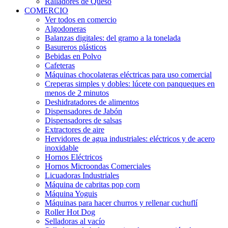
Ralladores de Queso
COMERCIO
Ver todos en comercio
Algodoneras
Balanzas digitales: del gramo a la tonelada
Basureros plásticos
Bebidas en Polvo
Cafeteras
Máquinas chocolateras eléctricas para uso comercial
Creperas simples y dobles: lúcete con panqueques en
menos de 2 minutos
Deshidratadores de alimentos
Dispensadores de Jabón
Dispensadores de salsas
Extractores de aire
Hervidores de agua industriales: eléctricos y de acero
inoxidable
Hornos Eléctricos
Hornos Microondas Comerciales
Licuadoras Industriales
Máquina de cabritas pop corn
Máquina Yoguis
Máquinas para hacer churros y rellenar cuchuflí
Roller Hot Dog
Selladoras al vacío