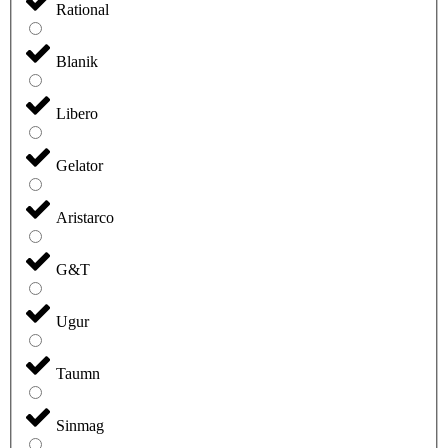
Rational
Blanik
Libero
Gelator
Aristarco
G&T
Ugur
Taumn
Sinmag