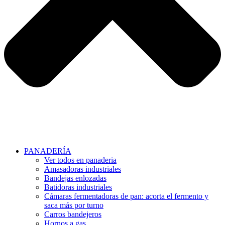
PANADERÍA
Ver todos en panaderia
Amasadoras industriales
Bandejas enlozadas
Batidoras industriales
Cámaras fermentadoras de pan: acorta el fermento y
saca más por turno
Carros bandejeros
Hornos a gas