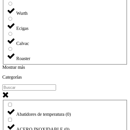
Wurth
Ecigas
Calvac
Roaster
Mostrar más
Categorías
Abatidores de temperatura
(
0
)
ACERO INOXIDABLE
(
0
)