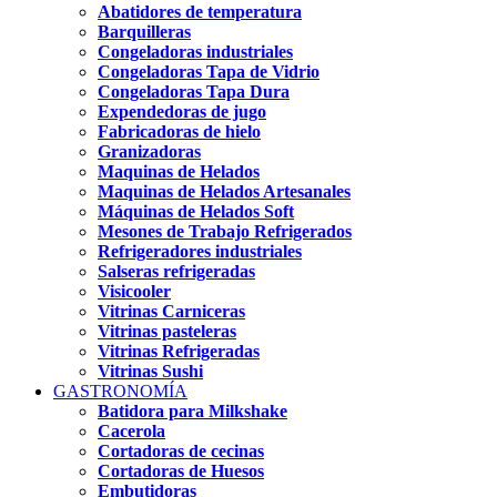
Abatidores de temperatura
Barquilleras
Congeladoras industriales
Congeladoras Tapa de Vidrio
Congeladoras Tapa Dura
Expendedoras de jugo
Fabricadoras de hielo
Granizadoras
Maquinas de Helados
Maquinas de Helados Artesanales
Máquinas de Helados Soft
Mesones de Trabajo Refrigerados
Refrigeradores industriales
Salseras refrigeradas
Visicooler
Vitrinas Carniceras
Vitrinas pasteleras
Vitrinas Refrigeradas
Vitrinas Sushi
GASTRONOMÍA
Batidora para Milkshake
Cacerola
Cortadoras de cecinas
Cortadoras de Huesos
Embutidoras