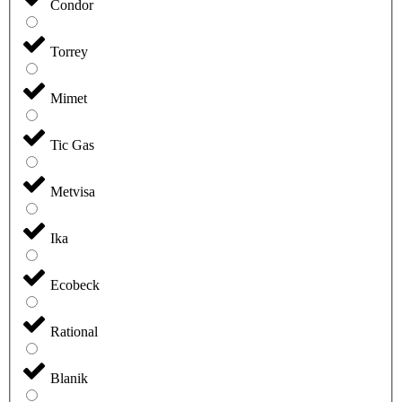
Condor
Torrey
Mimet
Tic Gas
Metvisa
Ika
Ecobeck
Rational
Blanik