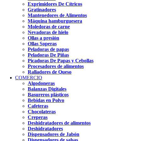
Exprimidores De Cítricos
Gratinadores
Mantenedores de Alimentos
Máquina hamburguesera
Moledoras de carne
Nevadoras de hielo
Ollas a presión
Ollas Soperas
Peladoras de papas
Peladoras De Piñas
Picadoras De Papas y Cebollas
Procesadores de alimentos
Ralladores de Queso
COMERCIO
Algodoneras
Balanzas Digitales
Basureros plásticos
Bebidas en Polvo
Cafeteras
Chocolateras
Creperas
Deshidratadores de alimentos
Deshidratadores
Dispensadores de Jabón
Dispensadores de salsas