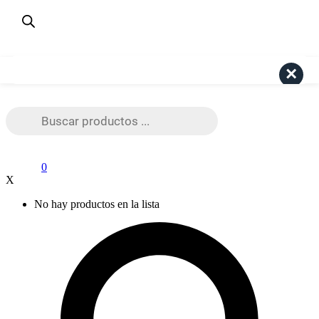
¿Dudas? Consulta aquí
+56 9 4191 6447
Pago Seguro Webpay
Search
Búsqueda
de
productos
0
X
No hay productos en la lista