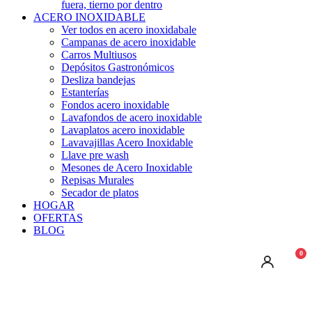
fuera, tierno por dentro
ACERO INOXIDABLE
Ver todos en acero inoxidabale
Campanas de acero inoxidable
Carros Multiusos
Depósitos Gastronómicos
Desliza bandejas
Estanterías
Fondos acero inoxidable
Lavafondos de acero inoxidable
Lavaplatos acero inoxidable
Lavavajillas Acero Inoxidable
Llave pre wash
Mesones de Acero Inoxidable
Repisas Murales
Secador de platos
HOGAR
OFERTAS
BLOG
0