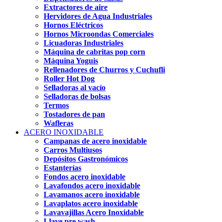
Extractores de aire
Hervidores de Agua Industriales
Hornos Eléctricos
Hornos Microondas Comerciales
Licuadoras Industriales
Máquina de cabritas pop corn
Máquina Yoguis
Rellenadores de Churros y Cuchufli
Roller Hot Dog
Selladoras al vacío
Selladoras de bolsas
Termos
Tostadores de pan
Wafleras
ACERO INOXIDABLE
Campanas de acero inoxidable
Carros Multiusos
Depósitos Gastronómicos
Estanterías
Fondos acero inoxidable
Lavafondos acero inoxidable
Lavamanos acero inoxidable
Lavaplatos acero inoxidable
Lavavajillas Acero Inoxidable
Llave pre wash