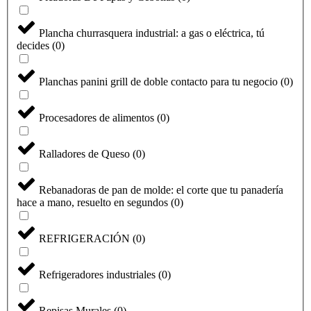
Plancha churrasquera industrial: a gas o eléctrica, tú
decides
(
0
)
Planchas panini grill de doble contacto para tu negocio
(
0
)
Procesadores de alimentos
(
0
)
Ralladores de Queso
(
0
)
Rebanadoras de pan de molde: el corte que tu panadería
Seleccione
hace a mano, resuelto en segundos
(
0
)
¿Cómo calificarías tu experiencia?
una
opción
REFRIGERACIÓN
(
0
)
de
1
No fue buena
Muy Buena
a
Refrigeradores industriales
(
0
)
5
Saltar
Siguiente
,
siendo
Repisas Murales
(
0
)