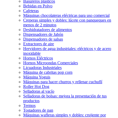
Basureros plásticos
Bebidas en Polvo
Cafeteras
Máquinas chocolateras eléctricas para uso comercial
Creperas simples y dobles: lúcete con panqueques en
menos de 2 minutos
Deshidratadores de alimentos
Dispensadores de Jabón
Dispensadores de salsas
Extractores de aire
Hervidores de agua industriales: eléctricos y de acero
inoxidable
Hornos Eléctricos
Hornos Microondas Comerciales
Licuadoras Industriales
Máquina de cabritas pop corn
Máquina Yoguis
Máquinas para hacer churros y rellenar cuchuflí
Roller Hot Dog
Selladoras al vacío
Selladoras de bolsas: mejora la presentación de tus
productos
Termos
Tostadores de pan
Máquinas wafleras simples y dobles: crujiente por