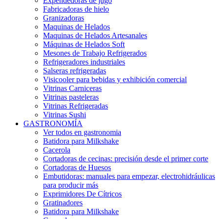
Expendedoras de jugo
Fabricadoras de hielo
Granizadoras
Maquinas de Helados
Maquinas de Helados Artesanales
Máquinas de Helados Soft
Mesones de Trabajo Refrigerados
Refrigeradores industriales
Salseras refrigeradas
Visicooler para bebidas y exhibición comercial
Vitrinas Carniceras
Vitrinas pasteleras
Vitrinas Refrigeradas
Vitrinas Sushi
GASTRONOMÍA
Ver todos en gastronomia
Batidora para Milkshake
Cacerola
Cortadoras de cecinas: precisión desde el primer corte
Cortadoras de Huesos
Embutidoras: manuales para empezar, electrohidráulicas
para producir más
Exprimidores De Cítricos
Gratinadores
Batidora para Milkshake