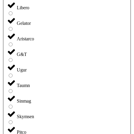
Libero
Gelator
Aristarco
G&T
Ugur
Taumn
Sinmag
Skymsen
Pitco