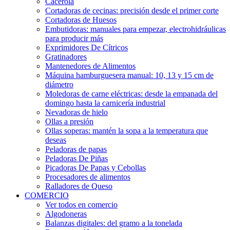
Cacerola
Cortadoras de cecinas: precisión desde el primer corte
Cortadoras de Huesos
Embutidoras: manuales para empezar, electrohidráulicas
para producir más
Exprimidores De Cítricos
Gratinadores
Mantenedores de Alimentos
Máquina hamburguesera manual: 10, 13 y 15 cm de
diámetro
Moledoras de carne eléctricas: desde la empanada del
domingo hasta la carnicería industrial
Nevadoras de hielo
Ollas a presión
Ollas soperas: mantén la sopa a la temperatura que
deseas
Peladoras de papas
Peladoras De Piñas
Picadoras De Papas y Cebollas
Procesadores de alimentos
Ralladores de Queso
COMERCIO
Ver todos en comercio
Algodoneras
Balanzas digitales: del gramo a la tonelada