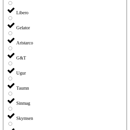
Libero
Gelator
Aristarco
G&T
Ugur
Taumn
Sinmag
Skymsen