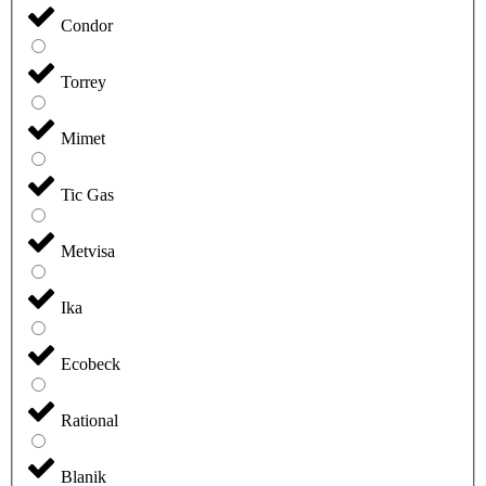
Condor
Torrey
Mimet
Tic Gas
Metvisa
Ika
Ecobeck
Rational
Blanik