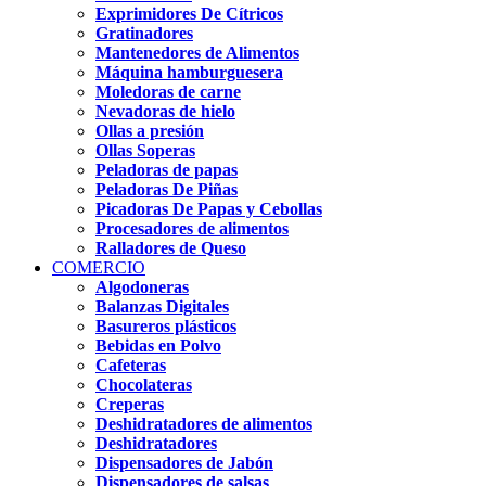
Exprimidores De Cítricos
Gratinadores
Mantenedores de Alimentos
Máquina hamburguesera
Moledoras de carne
Nevadoras de hielo
Ollas a presión
Ollas Soperas
Peladoras de papas
Peladoras De Piñas
Picadoras De Papas y Cebollas
Procesadores de alimentos
Ralladores de Queso
COMERCIO
Algodoneras
Balanzas Digitales
Basureros plásticos
Bebidas en Polvo
Cafeteras
Chocolateras
Creperas
Deshidratadores de alimentos
Deshidratadores
Dispensadores de Jabón
Dispensadores de salsas