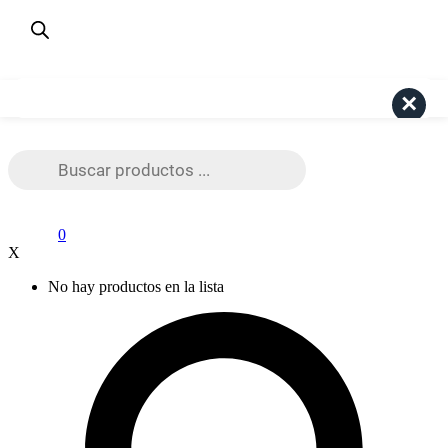
¿Dudas? Consulta aquí
+56 9 4191 6447
Pago Seguro Webpay
Search
Búsqueda
de
productos
0
X
No hay productos en la lista