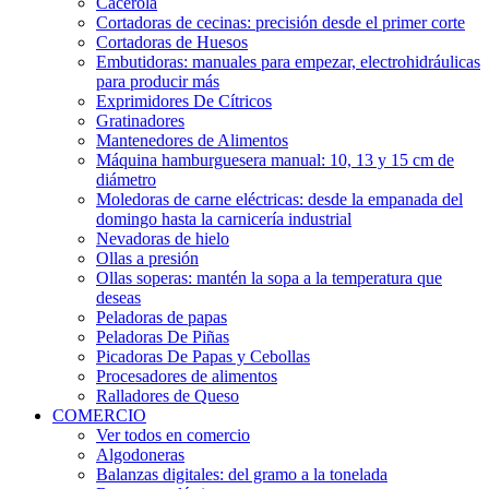
Cacerola
Cortadoras de cecinas: precisión desde el primer corte
Cortadoras de Huesos
Embutidoras: manuales para empezar, electrohidráulicas
para producir más
Exprimidores De Cítricos
Gratinadores
Mantenedores de Alimentos
Máquina hamburguesera manual: 10, 13 y 15 cm de
diámetro
Moledoras de carne eléctricas: desde la empanada del
domingo hasta la carnicería industrial
Nevadoras de hielo
Ollas a presión
Ollas soperas: mantén la sopa a la temperatura que
deseas
Peladoras de papas
Peladoras De Piñas
Picadoras De Papas y Cebollas
Procesadores de alimentos
Ralladores de Queso
COMERCIO
Ver todos en comercio
Algodoneras
Balanzas digitales: del gramo a la tonelada