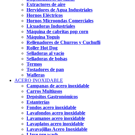
Extractores de aire
Hervidores de Agua Industriales
Hornos Eléctricos
Hornos Microondas Comerciales
Licuadoras Industriales
Máquina de cabritas pop corn
Máquina Yoguis
Rellenadores de Churros y Cuchufli
Roller Hot Dog
Selladoras al vacío
Selladoras de bolsas
Termos
Tostadores de pan
Wafleras
ACERO INOXIDABLE
Campanas de acero inoxidable
Carros Multiusos
Depósitos Gastronómicos
Estanterías
Fondos acero inoxidable
Lavafondos acero inoxidable
Lavamanos acero inoxidable
Lavaplatos acero inoxidable
Lavavajillas Acero Inoxidable
Llave pre wash