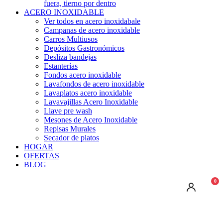
fuera, tierno por dentro
ACERO INOXIDABLE
Ver todos en acero inoxidabale
Campanas de acero inoxidable
Carros Multiusos
Depósitos Gastronómicos
Desliza bandejas
Estanterías
Fondos acero inoxidable
Lavafondos de acero inoxidable
Lavaplatos acero inoxidable
Lavavajillas Acero Inoxidable
Llave pre wash
Mesones de Acero Inoxidable
Repisas Murales
Secador de platos
HOGAR
OFERTAS
BLOG
0