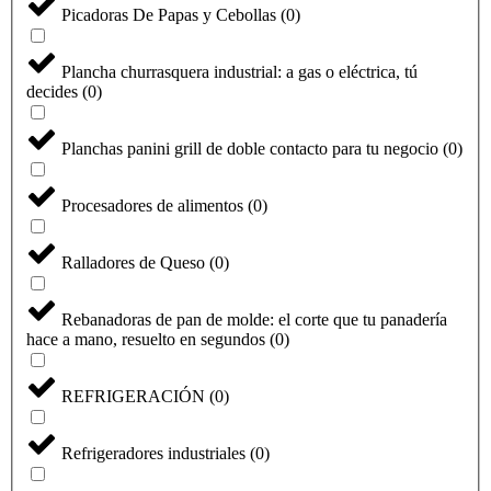
Picadoras De Papas y Cebollas
(
0
)
Plancha churrasquera industrial: a gas o eléctrica, tú
decides
(
0
)
Planchas panini grill de doble contacto para tu negocio
(
0
)
Procesadores de alimentos
(
0
)
Ralladores de Queso
(
0
)
Seleccione
Rebanadoras de pan de molde: el corte que tu panadería
¿Cómo calificarías tu experiencia?
hace a mano, resuelto en segundos
(
0
)
una
opción
de
REFRIGERACIÓN
(
0
)
1
No fue buena
Muy Buena
a
5
Saltar
Siguiente
Refrigeradores industriales
(
0
)
,
siendo