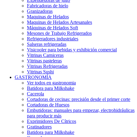
Expendedoras de jugo
Fabricadoras de hielo
Granizadoras
Maquinas de Helados
Maquinas de Helados Artesanales
Máquinas de Helados Soft
Mesones de Trabajo Refrigerados
Refrigeradores industriales
Salseras refrigeradas
Visicooler para bebidas y exhibición comercial
Vitrinas Carniceras
Vitrinas pasteleras
Vitrinas Refrigeradas
Vitrinas Sushi
GASTRONOMÍA
Ver todos en gastronomia
Batidora para Milkshake
Cacerola
Cortadoras de cecinas: precisión desde el primer corte
Cortadoras de Huesos
Embutidoras: manuales para empezar, electrohidráulicas
para producir más
Exprimidores De Cítricos
Gratinadores
Batidora para Milkshake