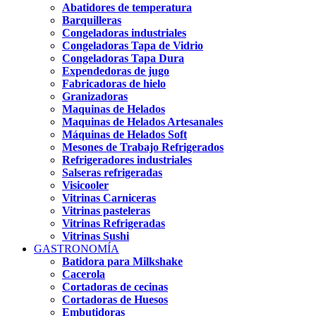
Abatidores de temperatura
Barquilleras
Congeladoras industriales
Congeladoras Tapa de Vidrio
Congeladoras Tapa Dura
Expendedoras de jugo
Fabricadoras de hielo
Granizadoras
Maquinas de Helados
Maquinas de Helados Artesanales
Máquinas de Helados Soft
Mesones de Trabajo Refrigerados
Refrigeradores industriales
Salseras refrigeradas
Visicooler
Vitrinas Carniceras
Vitrinas pasteleras
Vitrinas Refrigeradas
Vitrinas Sushi
GASTRONOMÍA
Batidora para Milkshake
Cacerola
Cortadoras de cecinas
Cortadoras de Huesos
Embutidoras