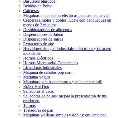
Basureros plásticos
Bebidas en Polvo
Cafeteras
Máquinas chocolateras eléctricas para uso comercial
Creperas simples y dobles: lúcete con panqueques en
menos de 2 minutos
Deshidratadores de alimentos
Dispensadores de Jabón
Dispensadores de salsas
Extractores de aire
Hervidores de agua industriales: eléctricos y de acero
inoxidable
Hornos Eléctricos
Hornos Microondas Comerciales
Licuadoras Industriales
Máquina de cabritas pop corn
Máquina Yoguis
Máquinas para hacer churros y rellenar cuchuflí
Roller Hot Dog
Selladoras al vacío
Selladoras de bolsas: mejora la presentación de tus
productos
Termos
Tostadores de pan
Máquinas wafleras simples y dobles: crujiente por