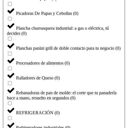
Picadoras De Papas y Cebollas
(
0
)
Plancha churrasquera industrial: a gas o eléctrica, tú
decides
(
0
)
Planchas panini grill de doble contacto para tu negocio
(
0
)
Procesadores de alimentos
(
0
)
Ralladores de Queso
(
0
)
Seleccione
¿Cómo calificarías tu experiencia?
una
Rebanadoras de pan de molde: el corte que tu panadería
opción
hace a mano, resuelto en segundos
(
0
)
de
1
No fue buena
Muy Buena
a
REFRIGERACIÓN
(
0
)
5
Saltar
Siguiente
,
siendo
Refrigeradores industriales
(
0
)