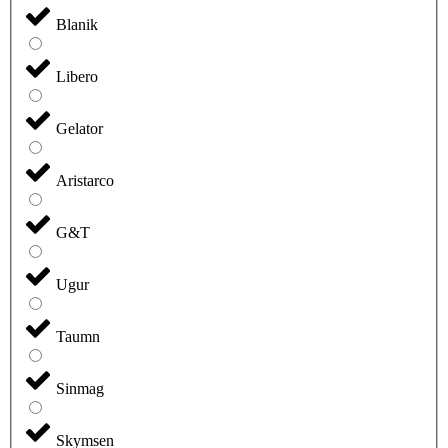
Blanik
Libero
Gelator
Aristarco
G&T
Ugur
Taumn
Sinmag
Skymsen