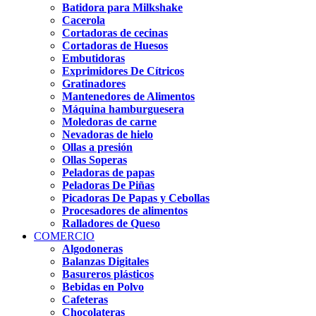
Batidora para Milkshake
Cacerola
Cortadoras de cecinas
Cortadoras de Huesos
Embutidoras
Exprimidores De Cítricos
Gratinadores
Mantenedores de Alimentos
Máquina hamburguesera
Moledoras de carne
Nevadoras de hielo
Ollas a presión
Ollas Soperas
Peladoras de papas
Peladoras De Piñas
Picadoras De Papas y Cebollas
Procesadores de alimentos
Ralladores de Queso
COMERCIO
Algodoneras
Balanzas Digitales
Basureros plásticos
Bebidas en Polvo
Cafeteras
Chocolateras