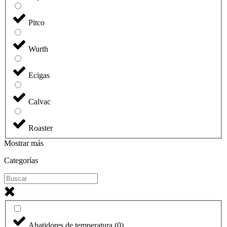
Pitco
Wurth
Ecigas
Calvac
Roaster
Mostrar más
Categorías
Abatidores de temperatura
(
0
)