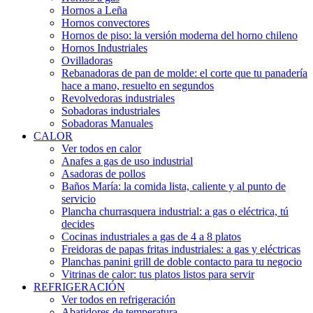
Hornos a Leña
Hornos convectores
Hornos de piso: la versión moderna del horno chileno
Hornos Industriales
Ovilladoras
Rebanadoras de pan de molde: el corte que tu panadería
hace a mano, resuelto en segundos
Revolvedoras industriales
Sobadoras industriales
Sobadoras Manuales
CALOR
Ver todos en calor
Anafes a gas de uso industrial
Asadoras de pollos
Baños María: la comida lista, caliente y al punto de
servicio
Plancha churrasquera industrial: a gas o eléctrica, tú
decides
Cocinas industriales a gas de 4 a 8 platos
Freidoras de papas fritas industriales: a gas y eléctricas
Planchas panini grill de doble contacto para tu negocio
Vitrinas de calor: tus platos listos para servir
REFRIGERACIÓN
Ver todos en refrigeración
Abatidores de temperatura