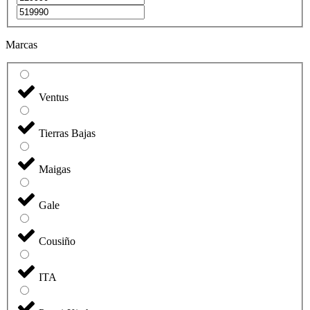
Marcas
Ventus
Tierras Bajas
Maigas
Gale
Cousiño
ITA