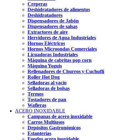
Creperas
Deshidratadores de alimentos
Deshidratadores
Dispensadores de Jabón
Dispensadores de salsas
Extractores de aire
Hervidores de Agua Industriales
Hornos Eléctricos
Hornos Microondas Comerciales
Licuadoras Industriales
Máquina de cabritas pop corn
Máquina Yoguis
Rellenadores de Churros y Cuchufli
Roller Hot Dog
Selladoras al vacío
Selladoras de bolsas
Termos
Tostadores de pan
Wafleras
ACERO INOXIDABLE
Campanas de acero inoxidable
Carros Multiusos
Depósitos Gastronómicos
Estanterías
Fondos acero inoxidable