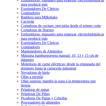
Embutidoras: manuales para empezar, electrohidráulicas
para producir más
Exprimidores De Cítricos
Gratinadores
Batidora para Milkshake
Cacerola
Cortadoras de cecinas: precisión desde el primer corte
Cortadoras de Huesos
Embutidoras: manuales para empezar, electrohidráulicas
para producir más
Exprimidores De Cítricos
Gratinadores
Mantenedores de Alimentos
Máquina hamburguesera manual: 10, 13 y 15 cm de
diámetro
Moledoras de carne eléctricas: desde la empanada del
domingo hasta la carnicería industrial
Nevadoras de hielo
Ollas a presión
Ollas soperas: mantén la sopa a la temperatura que
deseas
Peladoras de papas
Peladoras De Piñas
Picadoras De Papas y Cebollas
Procesadores de alimentos