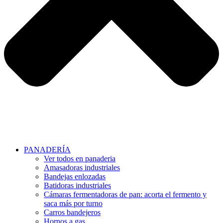
PANADERÍA
Ver todos en panaderia
Amasadoras industriales
Bandejas enlozadas
Batidoras industriales
Cámaras fermentadoras de pan: acorta el fermento y
saca más por turno
Carros bandejeros
Hornos a gas