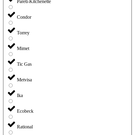
Pareti-Kitchenette
Condor
Torrey
Mimet
Tic Gas
Metvisa
Ika
Ecobeck
Rational