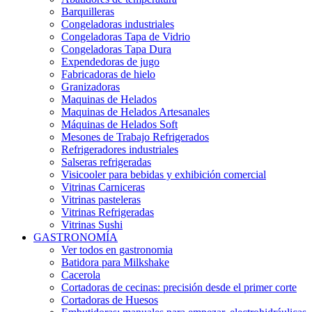
Barquilleras
Congeladoras industriales
Congeladoras Tapa de Vidrio
Congeladoras Tapa Dura
Expendedoras de jugo
Fabricadoras de hielo
Granizadoras
Maquinas de Helados
Maquinas de Helados Artesanales
Máquinas de Helados Soft
Mesones de Trabajo Refrigerados
Refrigeradores industriales
Salseras refrigeradas
Visicooler para bebidas y exhibición comercial
Vitrinas Carniceras
Vitrinas pasteleras
Vitrinas Refrigeradas
Vitrinas Sushi
GASTRONOMÍA
Ver todos en gastronomia
Batidora para Milkshake
Cacerola
Cortadoras de cecinas: precisión desde el primer corte
Cortadoras de Huesos