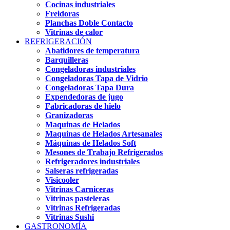
Cocinas industriales
Freidoras
Planchas Doble Contacto
Vitrinas de calor
REFRIGERACIÓN
Abatidores de temperatura
Barquilleras
Congeladoras industriales
Congeladoras Tapa de Vidrio
Congeladoras Tapa Dura
Expendedoras de jugo
Fabricadoras de hielo
Granizadoras
Maquinas de Helados
Maquinas de Helados Artesanales
Máquinas de Helados Soft
Mesones de Trabajo Refrigerados
Refrigeradores industriales
Salseras refrigeradas
Visicooler
Vitrinas Carniceras
Vitrinas pasteleras
Vitrinas Refrigeradas
Vitrinas Sushi
GASTRONOMÍA