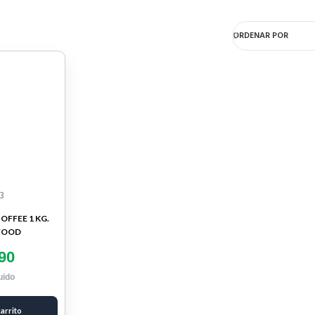
ORDENAR POR
3
FFEE 1 KG.
FOOD
90
uido
carrito