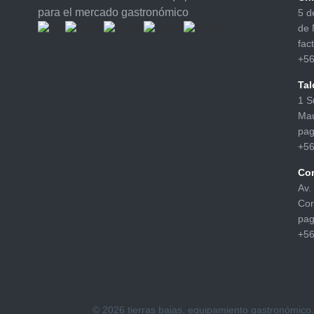
para el mercado gastronómico
5 d
de 
fac
+56
Tal
1 S
Ma
pag
+56
Co
Av.
Con
pag
+56
© 2026 tierras bajas, equipamiento gastronómico