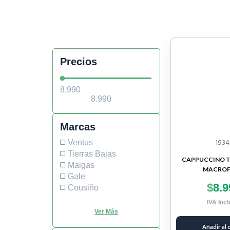
Precios
Marcas
1934
Ventus
Tierras Bajas
CAPPUCCINO TO
Maigas
MACRO
Gale
$
8.9
Cousiño
IVA Incl
Añadir al 