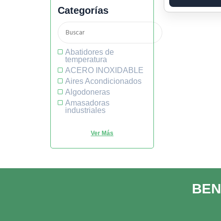
Categorías
Abatidores de
temperatura
ACERO INOXIDABLE
Aires Acondicionados
Algodoneras
Amasadoras
industriales
BEN