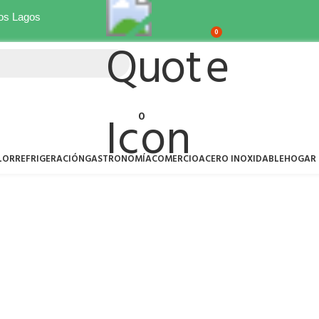
Ver oferta
Los Lagos
0
0
LOR
REFRIGERACIÓN
GASTRONOMÍA
COMERCIO
ACERO INOXIDABLE
HOGAR