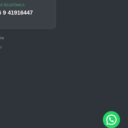
A TELEFÓNICA
6 9 41916447
ta
o