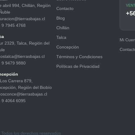
e abril 994, Chillán, Región
VENT
Contacto
Ñuble
+5
Blog
turacion@tierrasbajas.cl
 9 7945 4768
Chillán
ca
Talca
Mi Cuen
ur 2329, Talca, Región del
Concepción
Contact
ule
ostalca@tierrasbajas.cl
Términos y Condiciones
 9 9479 9880
Políticas de Privacidad
ncepción
 Los Carrera 879,
cepción, Región del Biobío
osconce@tierrasbajas.cl
 9 4064 6095
. Todos los derechos reservados