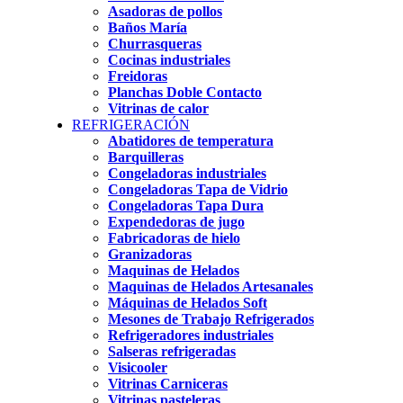
Asadoras de pollos
Baños María
Churrasqueras
Cocinas industriales
Freidoras
Planchas Doble Contacto
Vitrinas de calor
REFRIGERACIÓN
Abatidores de temperatura
Barquilleras
Congeladoras industriales
Congeladoras Tapa de Vidrio
Congeladoras Tapa Dura
Expendedoras de jugo
Fabricadoras de hielo
Granizadoras
Maquinas de Helados
Maquinas de Helados Artesanales
Máquinas de Helados Soft
Mesones de Trabajo Refrigerados
Refrigeradores industriales
Salseras refrigeradas
Visicooler
Vitrinas Carniceras
Vitrinas pasteleras