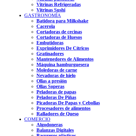
Vitrinas Refrigeradas
Vitrinas Sushi
GASTRONOMÍA
Batidora para Milkshake
Cacerola
Cortadoras de cecinas
Cortadoras de Huesos
Embutidoras
Exprimidores De Cítricos
Gratinadores
Mantenedores de Alimentos
Máquina hamburguesera
Moledoras de carne
Nevadoras de hielo
Ollas a presión
Ollas Soperas
Peladoras de papas
Peladoras De Piñas
Picadoras De Papas y Cebollas
Procesadores de alimentos
Ralladores de Queso
COMERCIO
Algodoneras
Balanzas Digitales
Basureros plásticos