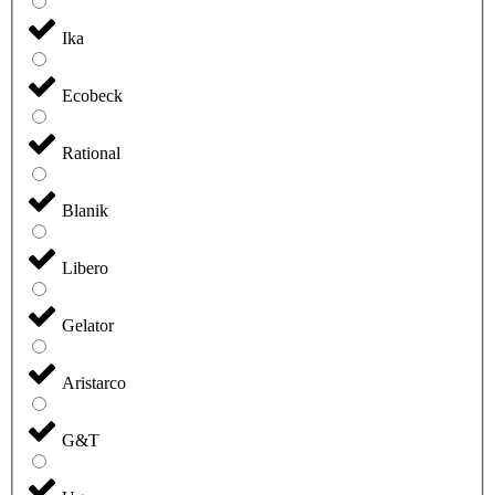
Ika
Ecobeck
Rational
Blanik
Libero
Gelator
Aristarco
G&T