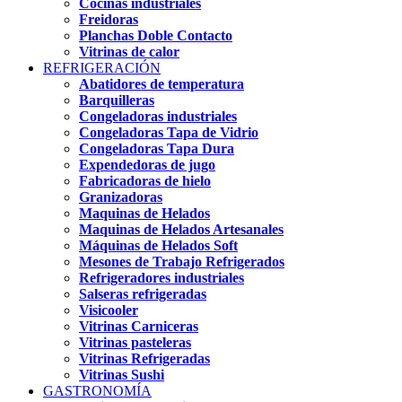
Cocinas industriales
Freidoras
Planchas Doble Contacto
Vitrinas de calor
REFRIGERACIÓN
Abatidores de temperatura
Barquilleras
Congeladoras industriales
Congeladoras Tapa de Vidrio
Congeladoras Tapa Dura
Expendedoras de jugo
Fabricadoras de hielo
Granizadoras
Maquinas de Helados
Maquinas de Helados Artesanales
Máquinas de Helados Soft
Mesones de Trabajo Refrigerados
Refrigeradores industriales
Salseras refrigeradas
Visicooler
Vitrinas Carniceras
Vitrinas pasteleras
Vitrinas Refrigeradas
Vitrinas Sushi
GASTRONOMÍA