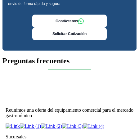
envío de forma rápida y segura.
Contáctanos
Solicitar Cotización
Preguntas frecuentes
Seleccione
¿Cómo calificarías tu experiencia?
una
opción
de
Reunimos una oferta del equipamiento comercial para el mercado
1
No fue buena
Muy Buena
gastronómico
a
5
Saltar
Siguiente
,
Sucursales
siendo