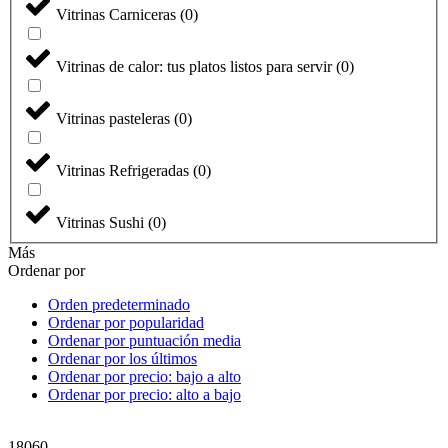
Vitrinas Carniceras
(
0
)
Vitrinas de calor: tus platos listos para servir
(
0
)
Vitrinas pasteleras
(
0
)
Vitrinas Refrigeradas
(
0
)
Vitrinas Sushi
(
0
)
Más
Ordenar por
Orden predeterminado
Ordenar por popularidad
Ordenar por puntuación media
Ordenar por los últimos
Ordenar por precio: bajo a alto
Ordenar por precio: alto a bajo
18060