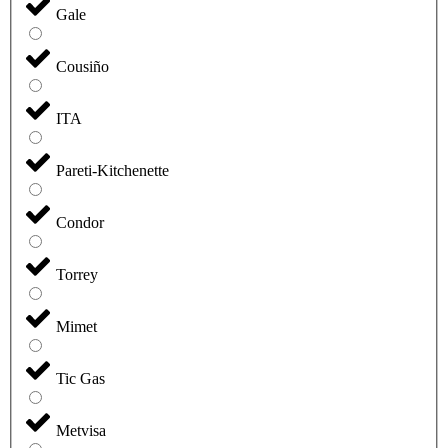
Gale
Cousiño
ITA
Pareti-Kitchenette
Condor
Torrey
Mimet
Tic Gas
Metvisa