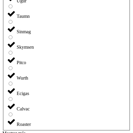
Ugur
Taumn
Sinmag
Skymsen
Pitco
Wurth
Ecigas
Calvac
Roaster