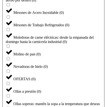
tierno por dentro
(
0
)
Mesones de Acero Inoxidable
(
0
)
Mesones de Trabajo Refrigerados
(
0
)
Moledoras de carne eléctricas: desde la empanada del
domingo hasta la carnicería industrial
(
0
)
Molino de pan
(
0
)
Nevadoras de hielo
(
0
)
OFERTAS
(
0
)
Ollas a presión
(
0
)
Ollas soperas: mantén la sopa a la temperatura que deseas