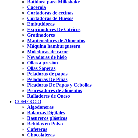
Batidora para Milkshake
Cacerola
Cortadoras de cecinas
Cortadoras de Huesos
Embutidoras
Exprimidores De Cítricos
Gratinadores
Mantenedores de Alimentos
Máquina hamburguesera
Moledoras de carne
Nevadoras de hielo
Ollas a presión
Ollas Soperas
Peladoras de papas
Peladoras De Piñas
Picadoras De Papas y Cebollas
Procesadores de alimentos
Ralladores de Queso
COMERCIO
Algodoneras
Balanzas Digitales
Basureros plásticos
Bebidas en Polvo
Cafeteras
Chocolateras