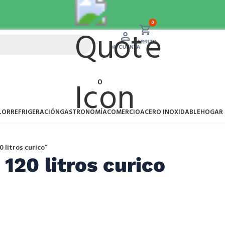
Chillán
+56
0
0
LOR
REFRIGERACIÓN
GASTRONOMÍA
COMERCIO
ACERO INOXIDABLE
HOGAR
 litros curico”
 120 litros curico