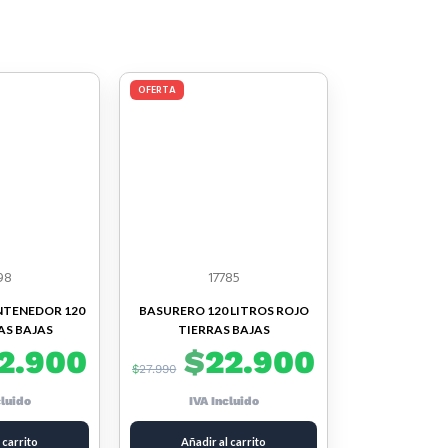
OFERTA
98
17785
TENEDOR 120
BASURERO 120 LITROS ROJO
AS BAJAS
TIERRAS BAJAS
2.900
$
22.900
$
27.990
cluido
IVA Incluido
 carrito
Añadir al carrito