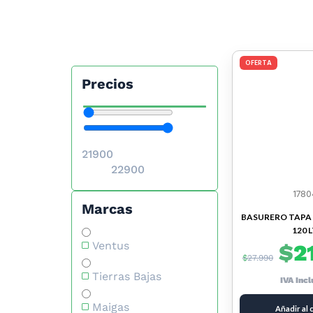
OFERTA
Precios
1780
Marcas
BASURERO TAPA 
120 
Ventus
$
2
$
27.990
Tierras Bajas
IVA Inc
Maigas
Añadir al 