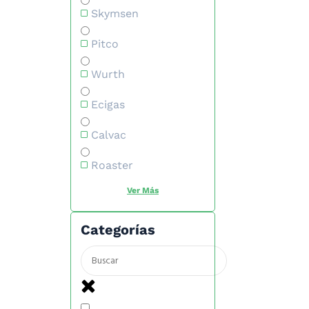
Skymsen
Pitco
Wurth
Ecigas
Calvac
Roaster
Categorías