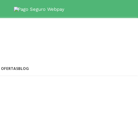
 9 7945 4768
Pago Seguro Webpay
OFERTAS
BLOG