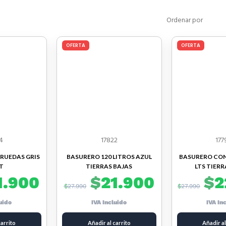
Ordenar por
OFERTA
OFERTA
4
17822
177
RUEDAS GRIS
BASURERO 120 LITROS AZUL
BASURERO CON
LT
TIERRAS BAJAS
LTS TIERR
1.900
$
21.900
$
2
$
27.990
$
27.990
luido
IVA Incluido
IVA In
carrito
Añadir al carrito
Añadir al