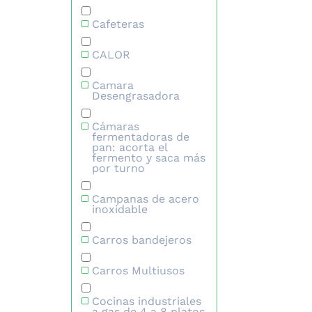
Cafeteras
CALOR
Camara
Desengrasadora
Cámaras
fermentadoras de
pan: acorta el
fermento y saca más
por turno
Campanas de acero
inoxidable
Carros bandejeros
Carros Multiusos
Cocinas industriales
a gas de 4 a 8 platos