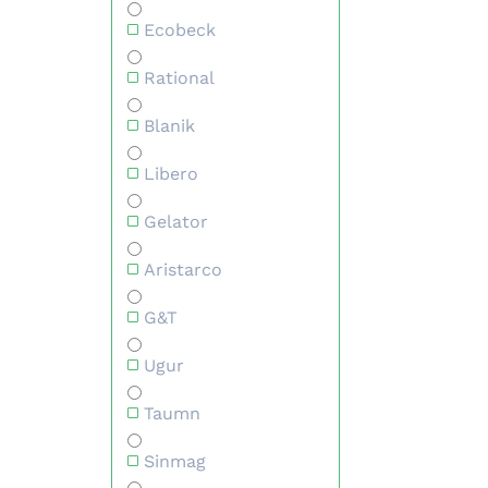
Ecobeck
Rational
Blanik
Libero
Gelator
Aristarco
G&T
Ugur
Taumn
Sinmag