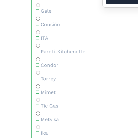
Gale
Cousiño
ITA
Pareti-Kitchenette
Condor
Torrey
Mimet
Tic Gas
Metvisa
Ika