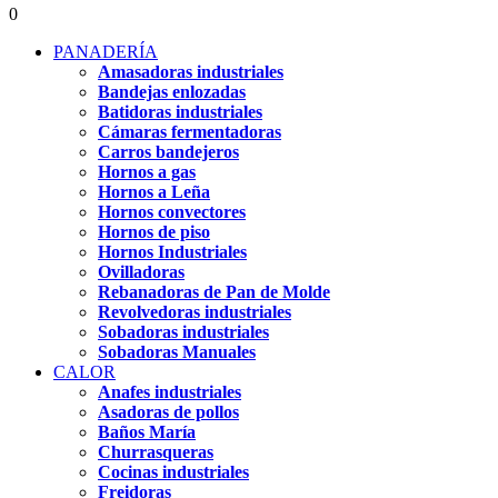
0
PANADERÍA
Amasadoras industriales
Bandejas enlozadas
Batidoras industriales
Cámaras fermentadoras
Carros bandejeros
Hornos a gas
Hornos a Leña
Hornos convectores
Hornos de piso
Hornos Industriales
Ovilladoras
Rebanadoras de Pan de Molde
Revolvedoras industriales
Sobadoras industriales
Sobadoras Manuales
CALOR
Anafes industriales
Asadoras de pollos
Baños María
Churrasqueras
Cocinas industriales
Freidoras