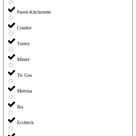
Pareti-Kitchenette
Condor
Torrey
Mimet
Tic Gas
Metvisa
Ika
Ecobeck