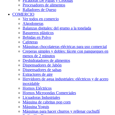
Picadoras De Papas y Cebollas
Procesadores de alimentos
Ralladores de Queso
COMERCIO
Ver todos en comercio
Algodoneras
Balanzas digitales: del gramo a la tonelada
Basureros plásticos
Bebidas en Polvo
Cafeteras
Máquinas chocolateras eléctricas para uso comercial
Creperas simples y dobles: lúcete con panqueques en
menos de 2 minutos
Deshidratadores de alimentos
Dispensadores de Jabón
Dispensadores de salsas
Extractores de aire
Hervidores de agua industriales: eléctricos y de acero
inoxidable
Hornos Eléctricos
Hornos Microondas Comerciales
Licuadoras Industriales
Máquina de cabritas pop corn
Máquina Yoguis
Máquinas para hacer churros y rellenar cuchuflí