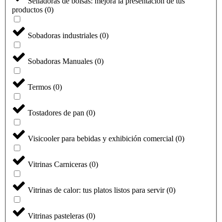
Selladoras de bolsas: mejora la presentación de tus
productos
(
0
)
Sobadoras industriales
(
0
)
Sobadoras Manuales
(
0
)
Termos
(
0
)
Tostadores de pan
(
0
)
Visicooler para bebidas y exhibición comercial
(
0
)
Vitrinas Carniceras
(
0
)
Vitrinas de calor: tus platos listos para servir
(
0
)
Vitrinas pasteleras
(
0
)