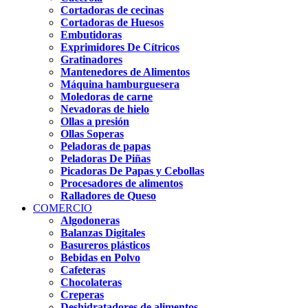
Cortadoras de cecinas
Cortadoras de Huesos
Embutidoras
Exprimidores De Cítricos
Gratinadores
Mantenedores de Alimentos
Máquina hamburguesera
Moledoras de carne
Nevadoras de hielo
Ollas a presión
Ollas Soperas
Peladoras de papas
Peladoras De Piñas
Picadoras De Papas y Cebollas
Procesadores de alimentos
Ralladores de Queso
COMERCIO
Algodoneras
Balanzas Digitales
Basureros plásticos
Bebidas en Polvo
Cafeteras
Chocolateras
Creperas
Deshidratadores de alimentos