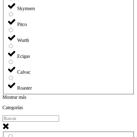
Skymsen
Pitco
Wurth
Ecigas
Calvac
Roaster
Mostrar más
Categorías