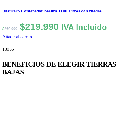
Basurero Contenedor basura 1100 Litros con ruedas.
El
El
$
219.990
IVA Incluido
$
269.990
precio
precio
Añadir al carrito
original
actual
era:
es:
18055
$269.990.
$219.990.
BENEFICIOS DE ELEGIR TIERRAS
BAJAS