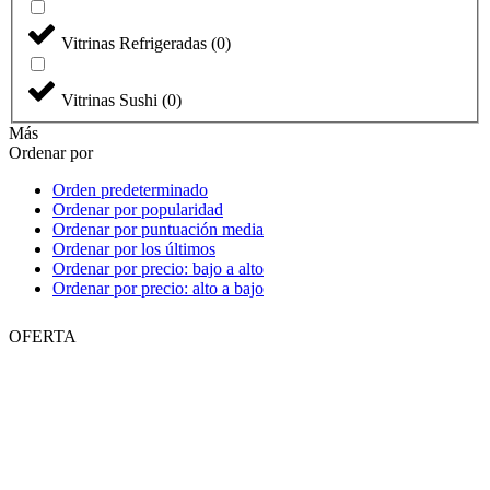
Vitrinas Refrigeradas
(
0
)
Vitrinas Sushi
(
0
)
Más
Ordenar por
Orden predeterminado
Ordenar por popularidad
Ordenar por puntuación media
Ordenar por los últimos
Ordenar por precio: bajo a alto
Ordenar por precio: alto a bajo
OFERTA