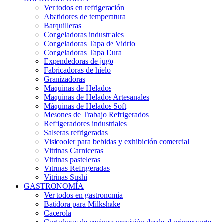
Ver todos en refrigeración
Abatidores de temperatura
Barquilleras
Congeladoras industriales
Congeladoras Tapa de Vidrio
Congeladoras Tapa Dura
Expendedoras de jugo
Fabricadoras de hielo
Granizadoras
Maquinas de Helados
Maquinas de Helados Artesanales
Máquinas de Helados Soft
Mesones de Trabajo Refrigerados
Refrigeradores industriales
Salseras refrigeradas
Visicooler para bebidas y exhibición comercial
Vitrinas Carniceras
Vitrinas pasteleras
Vitrinas Refrigeradas
Vitrinas Sushi
GASTRONOMÍA
Ver todos en gastronomia
Batidora para Milkshake
Cacerola
Cortadoras de cecinas: precisión desde el primer corte