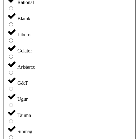
Rational
Blanik
Libero
Gelator
Aristarco
G&T
Ugur
Taumn
Sinmag