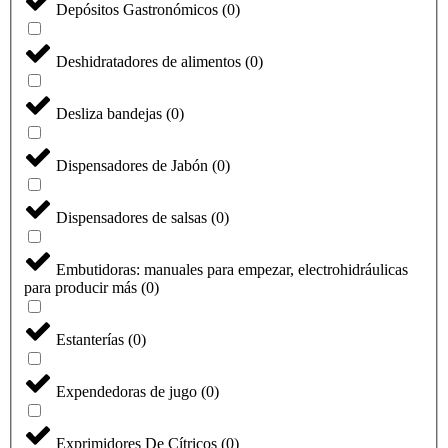
Depósitos Gastronómicos
(
0
)
Deshidratadores de alimentos
(
0
)
Desliza bandejas
(
0
)
Dispensadores de Jabón
(
0
)
Dispensadores de salsas
(
0
)
Embutidoras: manuales para empezar, electrohidráulicas
para producir más
(
0
)
Estanterías
(
0
)
Expendedoras de jugo
(
0
)
Exprimidores De Cítricos
(
0
)