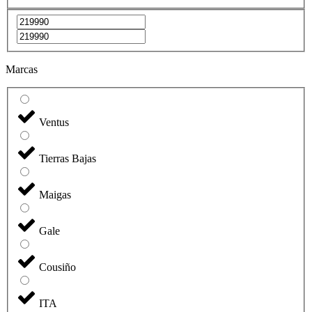
Marcas
Ventus
Tierras Bajas
Maigas
Gale
Cousiño
ITA