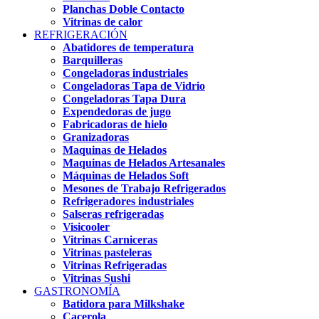
Planchas Doble Contacto
Vitrinas de calor
REFRIGERACIÓN
Abatidores de temperatura
Barquilleras
Congeladoras industriales
Congeladoras Tapa de Vidrio
Congeladoras Tapa Dura
Expendedoras de jugo
Fabricadoras de hielo
Granizadoras
Maquinas de Helados
Maquinas de Helados Artesanales
Máquinas de Helados Soft
Mesones de Trabajo Refrigerados
Refrigeradores industriales
Salseras refrigeradas
Visicooler
Vitrinas Carniceras
Vitrinas pasteleras
Vitrinas Refrigeradas
Vitrinas Sushi
GASTRONOMÍA
Batidora para Milkshake
Cacerola