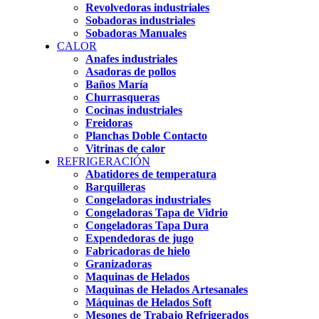
Revolvedoras industriales
Sobadoras industriales
Sobadoras Manuales
CALOR
Anafes industriales
Asadoras de pollos
Baños María
Churrasqueras
Cocinas industriales
Freidoras
Planchas Doble Contacto
Vitrinas de calor
REFRIGERACIÓN
Abatidores de temperatura
Barquilleras
Congeladoras industriales
Congeladoras Tapa de Vidrio
Congeladoras Tapa Dura
Expendedoras de jugo
Fabricadoras de hielo
Granizadoras
Maquinas de Helados
Maquinas de Helados Artesanales
Máquinas de Helados Soft
Mesones de Trabajo Refrigerados