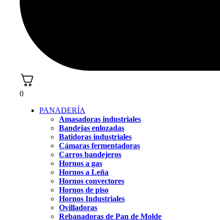
0
PANADERÍA
Amasadoras industriales
Bandejas enlozadas
Batidoras industriales
Cámaras fermentadoras
Carros bandejeros
Hornos a gas
Hornos a Leña
Hornos convectores
Hornos de piso
Hornos Industriales
Ovilladoras
Rebanadoras de Pan de Molde