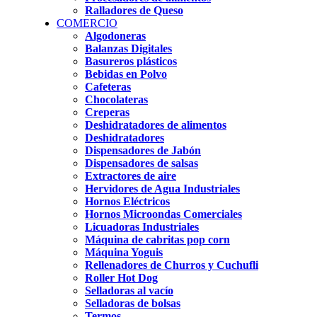
Ralladores de Queso
COMERCIO
Algodoneras
Balanzas Digitales
Basureros plásticos
Bebidas en Polvo
Cafeteras
Chocolateras
Creperas
Deshidratadores de alimentos
Deshidratadores
Dispensadores de Jabón
Dispensadores de salsas
Extractores de aire
Hervidores de Agua Industriales
Hornos Eléctricos
Hornos Microondas Comerciales
Licuadoras Industriales
Máquina de cabritas pop corn
Máquina Yoguis
Rellenadores de Churros y Cuchufli
Roller Hot Dog
Selladoras al vacío
Selladoras de bolsas
Termos