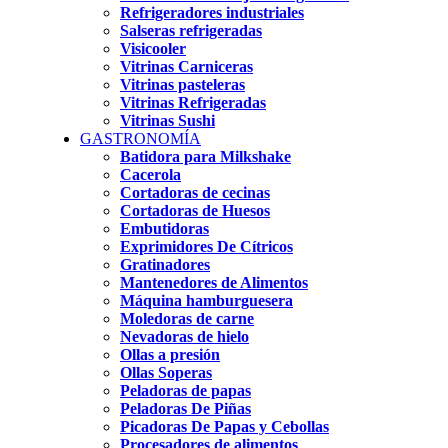
Refrigeradores industriales
Salseras refrigeradas
Visicooler
Vitrinas Carniceras
Vitrinas pasteleras
Vitrinas Refrigeradas
Vitrinas Sushi
GASTRONOMÍA
Batidora para Milkshake
Cacerola
Cortadoras de cecinas
Cortadoras de Huesos
Embutidoras
Exprimidores De Cítricos
Gratinadores
Mantenedores de Alimentos
Máquina hamburguesera
Moledoras de carne
Nevadoras de hielo
Ollas a presión
Ollas Soperas
Peladoras de papas
Peladoras De Piñas
Picadoras De Papas y Cebollas
Procesadores de alimentos