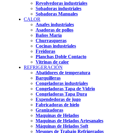
Revolvedoras industriales
Sobadoras industriales
Sobadoras Manuales
CALOR
Anafes industriales
Asadoras de pollos
Baños María
Churrasqueras
Cocinas industriales
Freidoras
Planchas Doble Contacto
Vitrinas de calor
REFRIGERACIÓN
Abatidores de temperatura
Barquilleras
Congeladoras industriales
Congeladoras Tapa de Vidrio
Congeladoras Tapa Dura
Expendedoras de jugo
Fabricadoras de hielo
Granizadoras
Maquinas de Helados
Maquinas de Helados Artesanales
Máquinas de Helados Soft
Mesones de Trabajo Refrigerados