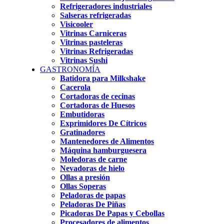
Refrigeradores industriales
Salseras refrigeradas
Visicooler
Vitrinas Carniceras
Vitrinas pasteleras
Vitrinas Refrigeradas
Vitrinas Sushi
GASTRONOMÍA
Batidora para Milkshake
Cacerola
Cortadoras de cecinas
Cortadoras de Huesos
Embutidoras
Exprimidores De Cítricos
Gratinadores
Mantenedores de Alimentos
Máquina hamburguesera
Moledoras de carne
Nevadoras de hielo
Ollas a presión
Ollas Soperas
Peladoras de papas
Peladoras De Piñas
Picadoras De Papas y Cebollas
Procesadores de alimentos