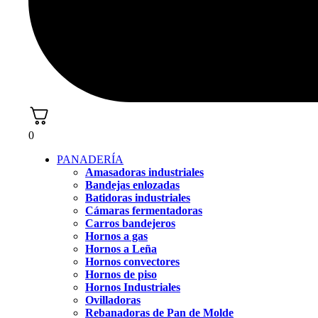
0
PANADERÍA
Amasadoras industriales
Bandejas enlozadas
Batidoras industriales
Cámaras fermentadoras
Carros bandejeros
Hornos a gas
Hornos a Leña
Hornos convectores
Hornos de piso
Hornos Industriales
Ovilladoras
Rebanadoras de Pan de Molde