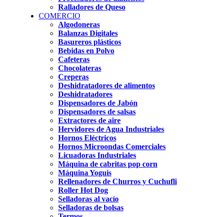
Ralladores de Queso
COMERCIO
Algodoneras
Balanzas Digitales
Basureros plásticos
Bebidas en Polvo
Cafeteras
Chocolateras
Creperas
Deshidratadores de alimentos
Deshidratadores
Dispensadores de Jabón
Dispensadores de salsas
Extractores de aire
Hervidores de Agua Industriales
Hornos Eléctricos
Hornos Microondas Comerciales
Licuadoras Industriales
Máquina de cabritas pop corn
Máquina Yoguis
Rellenadores de Churros y Cuchufli
Roller Hot Dog
Selladoras al vacío
Selladoras de bolsas
Termos