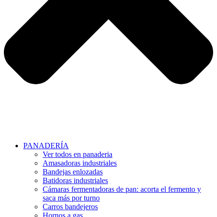
PANADERÍA
Ver todos en panaderia
Amasadoras industriales
Bandejas enlozadas
Batidoras industriales
Cámaras fermentadoras de pan: acorta el fermento y
saca más por turno
Carros bandejeros
Hornos a gas