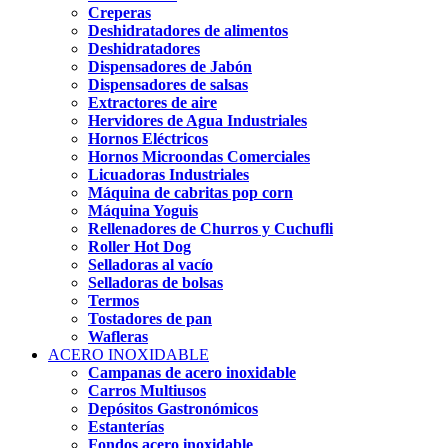
Creperas
Deshidratadores de alimentos
Deshidratadores
Dispensadores de Jabón
Dispensadores de salsas
Extractores de aire
Hervidores de Agua Industriales
Hornos Eléctricos
Hornos Microondas Comerciales
Licuadoras Industriales
Máquina de cabritas pop corn
Máquina Yoguis
Rellenadores de Churros y Cuchufli
Roller Hot Dog
Selladoras al vacío
Selladoras de bolsas
Termos
Tostadores de pan
Wafleras
ACERO INOXIDABLE
Campanas de acero inoxidable
Carros Multiusos
Depósitos Gastronómicos
Estanterías
Fondos acero inoxidable