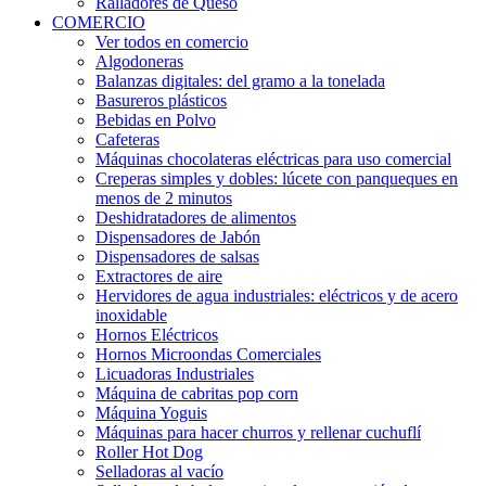
Ralladores de Queso
COMERCIO
Ver todos en comercio
Algodoneras
Balanzas digitales: del gramo a la tonelada
Basureros plásticos
Bebidas en Polvo
Cafeteras
Máquinas chocolateras eléctricas para uso comercial
Creperas simples y dobles: lúcete con panqueques en
menos de 2 minutos
Deshidratadores de alimentos
Dispensadores de Jabón
Dispensadores de salsas
Extractores de aire
Hervidores de agua industriales: eléctricos y de acero
inoxidable
Hornos Eléctricos
Hornos Microondas Comerciales
Licuadoras Industriales
Máquina de cabritas pop corn
Máquina Yoguis
Máquinas para hacer churros y rellenar cuchuflí
Roller Hot Dog
Selladoras al vacío