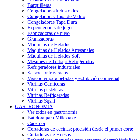
Barquilleras
Congeladoras industriales
Congeladoras Tapa de Vidrio
Congeladoras Tapa Dura
Expendedoras de jugo
Fabricadoras de hielo
Granizadoras
Maquinas de Helados
Maquinas de Helados Artesanales
Máquinas de Helados Soft
Mesones de Trabajo Refrigerados
Refrigeradores industriales
Salseras refrigeradas
Visicooler para bebidas y exhibición comercial
Vitrinas Carniceras
Vitrinas pasteleras
Vitrinas Refrigeradas
Vitrinas Sushi
GASTRONOMÍA
Ver todos en gastronomia
Batidora para Milkshake
Cacerola
Cortadoras de cecinas: precisión desde el primer corte
Cortadoras de Huesos