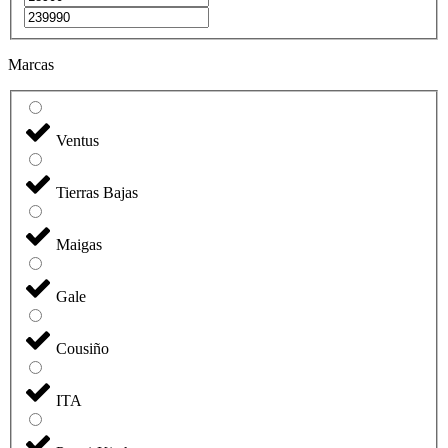
Marcas
Ventus
Tierras Bajas
Maigas
Gale
Cousiño
ITA