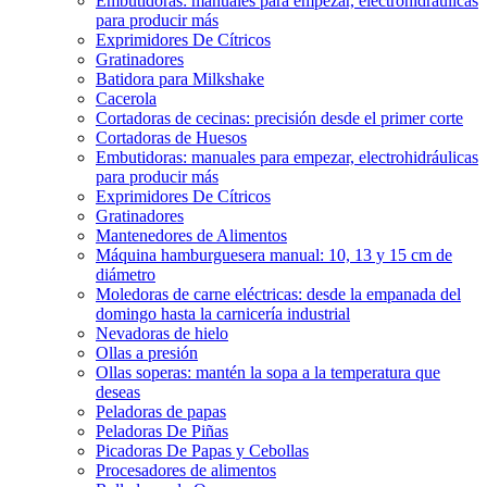
Embutidoras: manuales para empezar, electrohidráulicas
para producir más
Exprimidores De Cítricos
Gratinadores
Batidora para Milkshake
Cacerola
Cortadoras de cecinas: precisión desde el primer corte
Cortadoras de Huesos
Embutidoras: manuales para empezar, electrohidráulicas
para producir más
Exprimidores De Cítricos
Gratinadores
Mantenedores de Alimentos
Máquina hamburguesera manual: 10, 13 y 15 cm de
diámetro
Moledoras de carne eléctricas: desde la empanada del
domingo hasta la carnicería industrial
Nevadoras de hielo
Ollas a presión
Ollas soperas: mantén la sopa a la temperatura que
deseas
Peladoras de papas
Peladoras De Piñas
Picadoras De Papas y Cebollas
Procesadores de alimentos