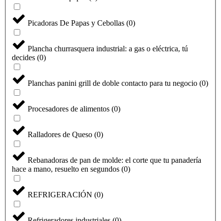
Picadoras De Papas y Cebollas
(
0
)
Plancha churrasquera industrial: a gas o eléctrica, tú
decides
(
0
)
Planchas panini grill de doble contacto para tu negocio
(
0
)
Procesadores de alimentos
(
0
)
Ralladores de Queso
(
0
)
Seleccione
¿Cómo calificarías tu experiencia?
una
Rebanadoras de pan de molde: el corte que tu panadería
opción
hace a mano, resuelto en segundos
(
0
)
de
1
No fue buena
Muy Buena
a
REFRIGERACIÓN
(
0
)
5
Saltar
Siguiente
,
siendo
Refrigeradores industriales
(
0
)