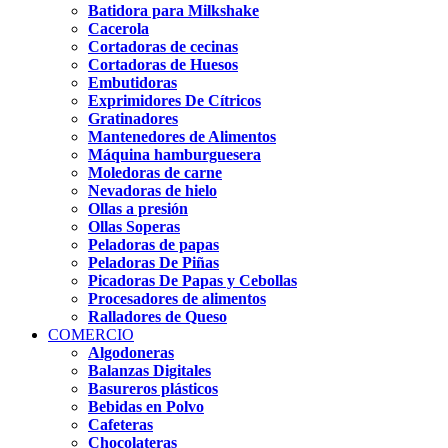
Batidora para Milkshake
Cacerola
Cortadoras de cecinas
Cortadoras de Huesos
Embutidoras
Exprimidores De Cítricos
Gratinadores
Mantenedores de Alimentos
Máquina hamburguesera
Moledoras de carne
Nevadoras de hielo
Ollas a presión
Ollas Soperas
Peladoras de papas
Peladoras De Piñas
Picadoras De Papas y Cebollas
Procesadores de alimentos
Ralladores de Queso
COMERCIO
Algodoneras
Balanzas Digitales
Basureros plásticos
Bebidas en Polvo
Cafeteras
Chocolateras