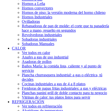
Hornos a Leña
Hornos convectores
Hornos de piso: la versión moderna del horno chileno
Hornos Industriales
Ovilladoras
Rebanadoras de pan de molde: el corte que tu panadería
hace a mano, resuelto en segundos
Revolvedoras industriales
Sobadoras industriales
Sobadoras Manuales
CALOR
Ver todos en calor
Anafes a gas de uso industrial
Asadoras de pollos
Baños María: la comida lista, caliente y al punto de
servicio
Plancha churrasquera industrial: a gas o eléctrica, tú
decides
Cocinas industriales a gas de 4 a 8 platos
Freidoras de papas fritas industriales: a gas y eléctricas
Planchas panini grill de doble contacto para tu negocio
Vitrinas de calor: tus platos listos para servir
REFRIGERACIÓN
Ver todos en refrigeración
Abatidores de temperatura