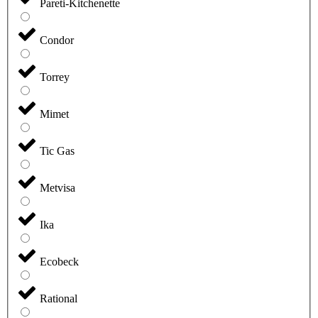
Pareti-Kitchenette
Condor
Torrey
Mimet
Tic Gas
Metvisa
Ika
Ecobeck
Rational