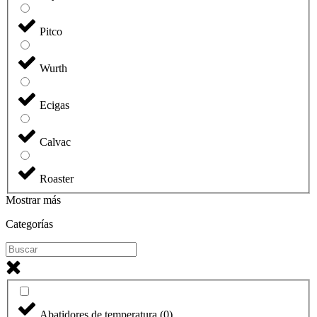
Pitco
Wurth
Ecigas
Calvac
Roaster
Mostrar más
Categorías
Abatidores de temperatura
(
0
)