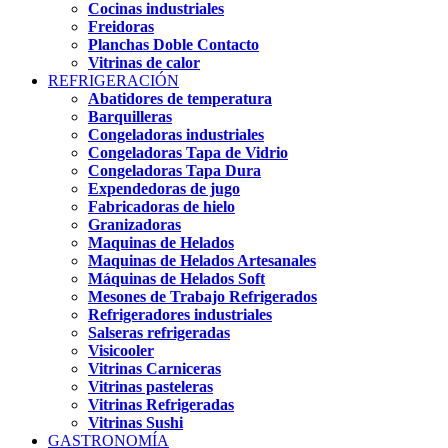
Cocinas industriales
Freidoras
Planchas Doble Contacto
Vitrinas de calor
REFRIGERACIÓN
Abatidores de temperatura
Barquilleras
Congeladoras industriales
Congeladoras Tapa de Vidrio
Congeladoras Tapa Dura
Expendedoras de jugo
Fabricadoras de hielo
Granizadoras
Maquinas de Helados
Maquinas de Helados Artesanales
Máquinas de Helados Soft
Mesones de Trabajo Refrigerados
Refrigeradores industriales
Salseras refrigeradas
Visicooler
Vitrinas Carniceras
Vitrinas pasteleras
Vitrinas Refrigeradas
Vitrinas Sushi
GASTRONOMÍA