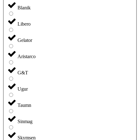
Blanik
Libero
Gelator
Aristarco
G&T
Ugur
Taumn
Sinmag
Skymsen