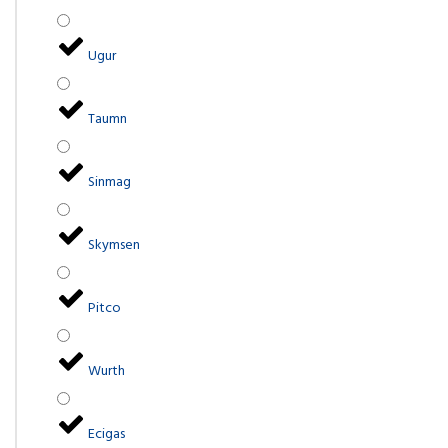
Ugur
Taumn
Sinmag
Skymsen
Pitco
Wurth
Ecigas