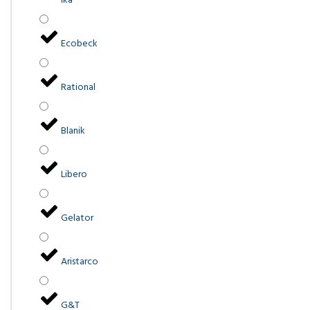
Ika
Ecobeck
Rational
Blanik
Libero
Gelator
Aristarco
G&T