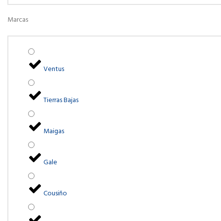
Marcas
Ventus
Tierras Bajas
Maigas
Gale
Cousiño