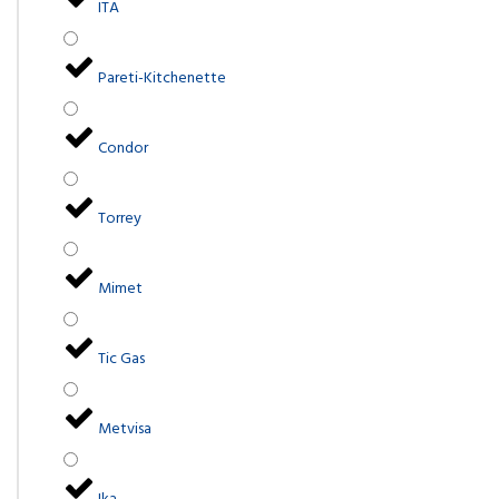
ITA
Pareti-Kitchenette
Condor
Torrey
Mimet
Tic Gas
Metvisa