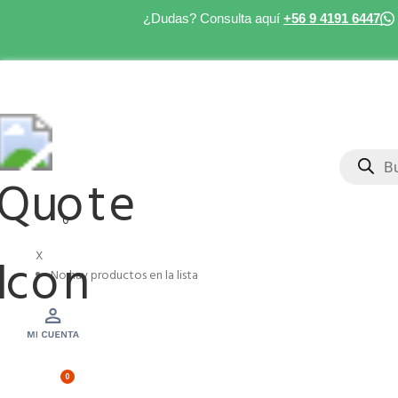
¿Dudas? Consulta aquí
+56 9 4191 6447
Búsqueda
de
productos
0
X
No hay productos en la lista
0