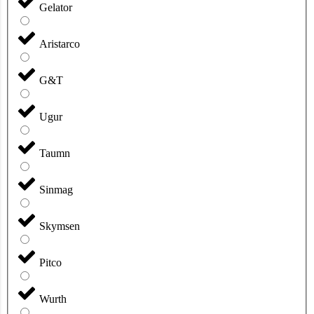
Gelator
Aristarco
G&T
Ugur
Taumn
Sinmag
Skymsen
Pitco
Wurth