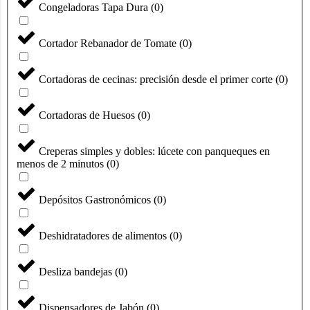
Congeladoras Tapa Dura
(
0
)
Cortador Rebanador de Tomate
(
0
)
Cortadoras de cecinas: precisión desde el primer corte
(
0
)
Cortadoras de Huesos
(
0
)
Creperas simples y dobles: lúcete con panqueques en
menos de 2 minutos
(
0
)
Depósitos Gastronómicos
(
0
)
Deshidratadores de alimentos
(
0
)
Desliza bandejas
(
0
)
Dispensadores de Jabón
(
0
)