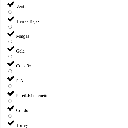
Ventus
Tierras Bajas
Maigas
Gale
Cousiño
ITA
Pareti-Kitchenette
Condor
Torrey