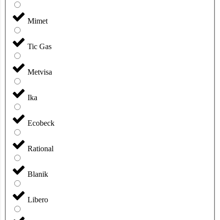
Mimet
Tic Gas
Metvisa
Ika
Ecobeck
Rational
Blanik
Libero