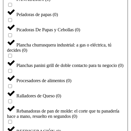
Peladoras de papas
(
0
)
Picadoras De Papas y Cebollas
(
0
)
Plancha churrasquera industrial: a gas o eléctrica, tú
decides
(
0
)
Planchas panini grill de doble contacto para tu negocio
(
0
)
Procesadores de alimentos
(
0
)
Seleccione
¿Cómo calificarías tu experiencia?
una
Ralladores de Queso
(
0
)
opción
de
1
No fue buena
Muy Buena
Rebanadoras de pan de molde: el corte que tu panadería
a
hace a mano, resuelto en segundos
(
0
)
5
Saltar
Siguiente
,
siendo