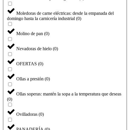
Moledoras de carne eléctricas: desde la empanada del
domingo hasta la carnicería industrial
(
0
)
Molino de pan
(
0
)
Nevadoras de hielo
(
0
)
OFERTAS
(
0
)
Ollas a presión
(
0
)
Ollas soperas: mantén la sopa a la temperatura que deseas
(
0
)
Ovilladoras
(
0
)
PANADERÍA
(
0
)