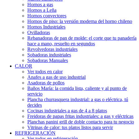
Hornos a gas
Hornos a Leña
Hornos convectores
Hornos de piso: la versión moderna del horno chileno
Hornos Industriales
Ovilladoras
Rebanadoras de pan de molde: el corte que tu panadería
hace a mano, resuelto en segundos
Revolvedoras industriales
Sobadoras industriales
Sobadoras Manuales
CALOR
Ver todos en calor
Anafes a gas de uso industrial
Asadoras de pollos
Baños María: la comida lista, caliente y al punto de
servicio
Plancha churrasquera industrial: a gas o eléctrica, tú
decides
Cocinas industriales a gas de 4 a 8 platos
Freidoras de papas fritas industriales: a gas y eléctricas
Planchas panini grill de doble contacto para tu negocio
Vitrinas de calor: tus platos listos para servir
REFRIGERACIÓN
Ver todos en refrigeración