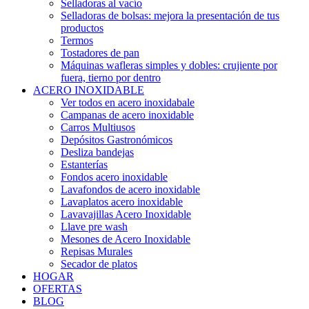
Selladoras al vacío
Selladoras de bolsas: mejora la presentación de tus
productos
Termos
Tostadores de pan
Máquinas wafleras simples y dobles: crujiente por
fuera, tierno por dentro
ACERO INOXIDABLE
Ver todos en acero inoxidabale
Campanas de acero inoxidable
Carros Multiusos
Depósitos Gastronómicos
Desliza bandejas
Estanterías
Fondos acero inoxidable
Lavafondos de acero inoxidable
Lavaplatos acero inoxidable
Lavavajillas Acero Inoxidable
Llave pre wash
Mesones de Acero Inoxidable
Repisas Murales
Secador de platos
HOGAR
OFERTAS
BLOG