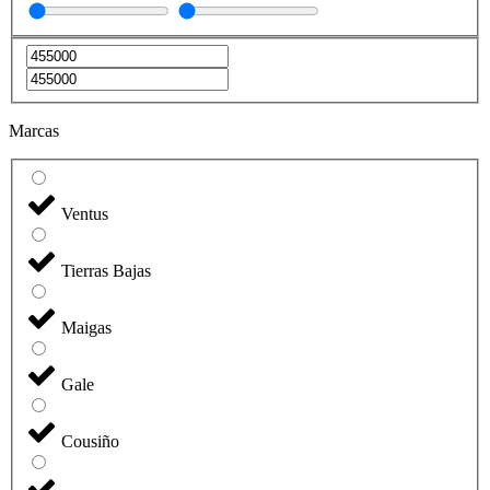
Marcas
Ventus
Tierras Bajas
Maigas
Gale
Cousiño