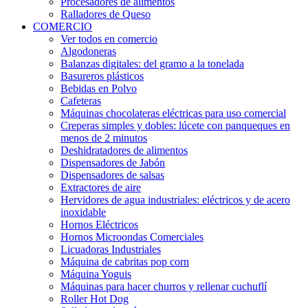
Procesadores de alimentos
Ralladores de Queso
COMERCIO
Ver todos en comercio
Algodoneras
Balanzas digitales: del gramo a la tonelada
Basureros plásticos
Bebidas en Polvo
Cafeteras
Máquinas chocolateras eléctricas para uso comercial
Creperas simples y dobles: lúcete con panqueques en
menos de 2 minutos
Deshidratadores de alimentos
Dispensadores de Jabón
Dispensadores de salsas
Extractores de aire
Hervidores de agua industriales: eléctricos y de acero
inoxidable
Hornos Eléctricos
Hornos Microondas Comerciales
Licuadoras Industriales
Máquina de cabritas pop corn
Máquina Yoguis
Máquinas para hacer churros y rellenar cuchuflí
Roller Hot Dog