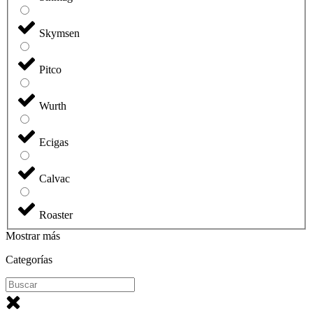
Skymsen
Pitco
Wurth
Ecigas
Calvac
Roaster
Mostrar más
Categorías