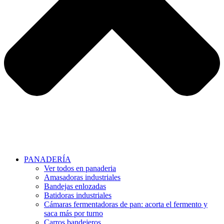
PANADERÍA
Ver todos en panaderia
Amasadoras industriales
Bandejas enlozadas
Batidoras industriales
Cámaras fermentadoras de pan: acorta el fermento y
saca más por turno
Carros bandejeros