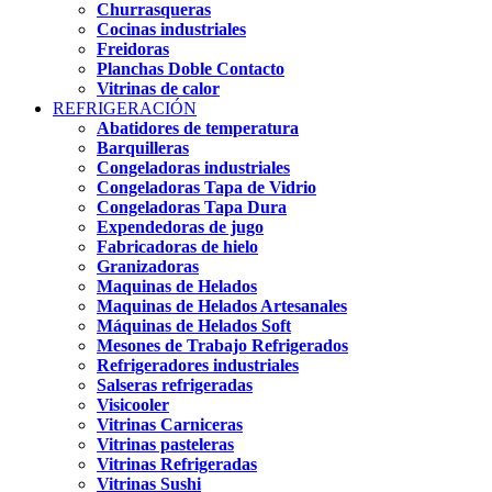
Churrasqueras
Cocinas industriales
Freidoras
Planchas Doble Contacto
Vitrinas de calor
REFRIGERACIÓN
Abatidores de temperatura
Barquilleras
Congeladoras industriales
Congeladoras Tapa de Vidrio
Congeladoras Tapa Dura
Expendedoras de jugo
Fabricadoras de hielo
Granizadoras
Maquinas de Helados
Maquinas de Helados Artesanales
Máquinas de Helados Soft
Mesones de Trabajo Refrigerados
Refrigeradores industriales
Salseras refrigeradas
Visicooler
Vitrinas Carniceras
Vitrinas pasteleras
Vitrinas Refrigeradas
Vitrinas Sushi