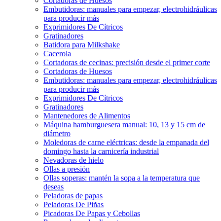
Cortadoras de Huesos
Embutidoras: manuales para empezar, electrohidráulicas
para producir más
Exprimidores De Cítricos
Gratinadores
Batidora para Milkshake
Cacerola
Cortadoras de cecinas: precisión desde el primer corte
Cortadoras de Huesos
Embutidoras: manuales para empezar, electrohidráulicas
para producir más
Exprimidores De Cítricos
Gratinadores
Mantenedores de Alimentos
Máquina hamburguesera manual: 10, 13 y 15 cm de
diámetro
Moledoras de carne eléctricas: desde la empanada del
domingo hasta la carnicería industrial
Nevadoras de hielo
Ollas a presión
Ollas soperas: mantén la sopa a la temperatura que
deseas
Peladoras de papas
Peladoras De Piñas
Picadoras De Papas y Cebollas