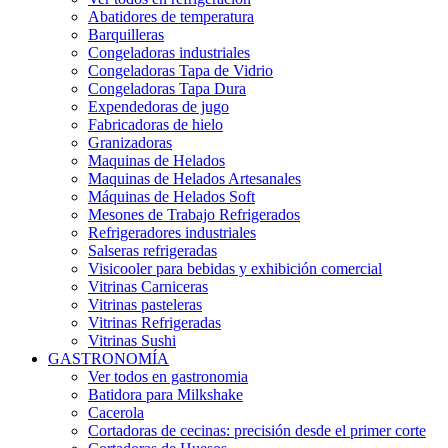
Abatidores de temperatura
Barquilleras
Congeladoras industriales
Congeladoras Tapa de Vidrio
Congeladoras Tapa Dura
Expendedoras de jugo
Fabricadoras de hielo
Granizadoras
Maquinas de Helados
Maquinas de Helados Artesanales
Máquinas de Helados Soft
Mesones de Trabajo Refrigerados
Refrigeradores industriales
Salseras refrigeradas
Visicooler para bebidas y exhibición comercial
Vitrinas Carniceras
Vitrinas pasteleras
Vitrinas Refrigeradas
Vitrinas Sushi
GASTRONOMÍA
Ver todos en gastronomia
Batidora para Milkshake
Cacerola
Cortadoras de cecinas: precisión desde el primer corte