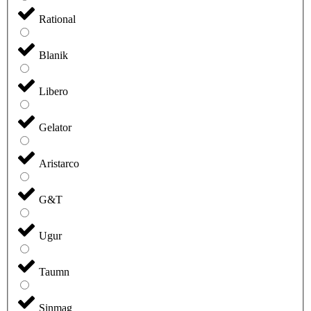
Rational
Blanik
Libero
Gelator
Aristarco
G&T
Ugur
Taumn
Sinmag