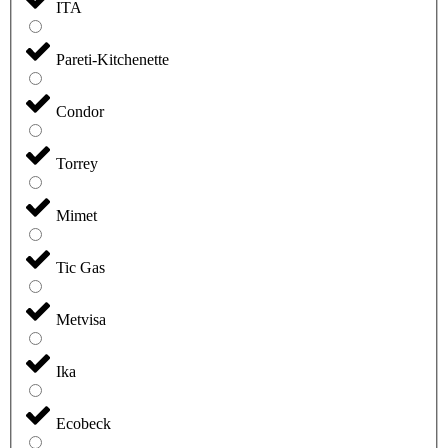
ITA
Pareti-Kitchenette
Condor
Torrey
Mimet
Tic Gas
Metvisa
Ika
Ecobeck