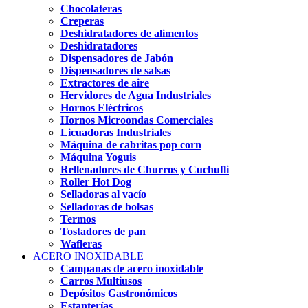
Chocolateras
Creperas
Deshidratadores de alimentos
Deshidratadores
Dispensadores de Jabón
Dispensadores de salsas
Extractores de aire
Hervidores de Agua Industriales
Hornos Eléctricos
Hornos Microondas Comerciales
Licuadoras Industriales
Máquina de cabritas pop corn
Máquina Yoguis
Rellenadores de Churros y Cuchufli
Roller Hot Dog
Selladoras al vacío
Selladoras de bolsas
Termos
Tostadores de pan
Wafleras
ACERO INOXIDABLE
Campanas de acero inoxidable
Carros Multiusos
Depósitos Gastronómicos
Estanterías