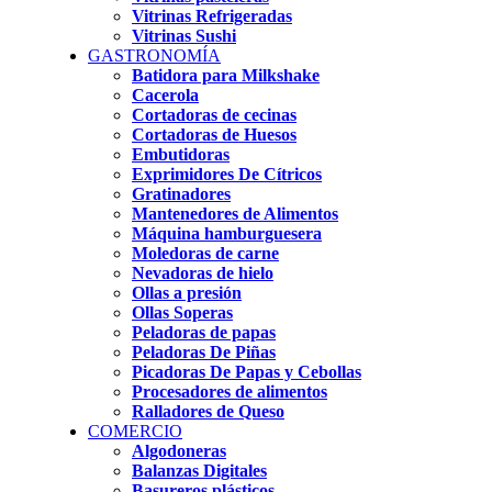
Vitrinas Refrigeradas
Vitrinas Sushi
GASTRONOMÍA
Batidora para Milkshake
Cacerola
Cortadoras de cecinas
Cortadoras de Huesos
Embutidoras
Exprimidores De Cítricos
Gratinadores
Mantenedores de Alimentos
Máquina hamburguesera
Moledoras de carne
Nevadoras de hielo
Ollas a presión
Ollas Soperas
Peladoras de papas
Peladoras De Piñas
Picadoras De Papas y Cebollas
Procesadores de alimentos
Ralladores de Queso
COMERCIO
Algodoneras
Balanzas Digitales
Basureros plásticos