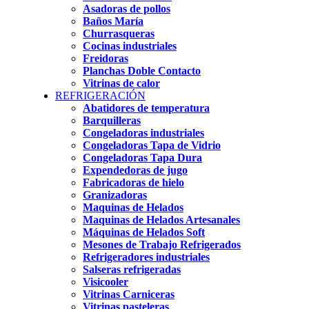
Asadoras de pollos
Baños María
Churrasqueras
Cocinas industriales
Freidoras
Planchas Doble Contacto
Vitrinas de calor
REFRIGERACIÓN
Abatidores de temperatura
Barquilleras
Congeladoras industriales
Congeladoras Tapa de Vidrio
Congeladoras Tapa Dura
Expendedoras de jugo
Fabricadoras de hielo
Granizadoras
Maquinas de Helados
Maquinas de Helados Artesanales
Máquinas de Helados Soft
Mesones de Trabajo Refrigerados
Refrigeradores industriales
Salseras refrigeradas
Visicooler
Vitrinas Carniceras
Vitrinas pasteleras