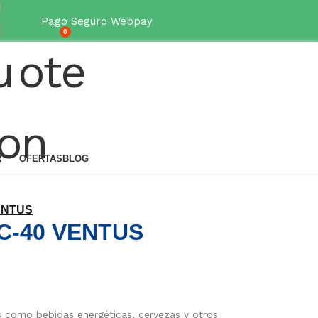
desde Valparaíso a Los Lagos
Pago Seguro Webpay
0
R
OFERTAS
BLOG
VENTUS
VC-40 VENTUS
os como bebidas energéticas, cervezas y otros