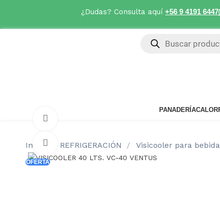
¿Dudas? Consulta aquí
+56 9 4191 6447
PANADERÍA
CALOR
Watch video
Click to enlarge
Inicio
REFRIGERACIÓN
Visicooler para bebid
OFERTA