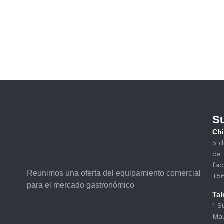
Su
Chi
5 d
de 
fac
Reunimos una oferta del equipamiento comercial
+5
para el mercado gastronómico
Tal
1 S
Ma