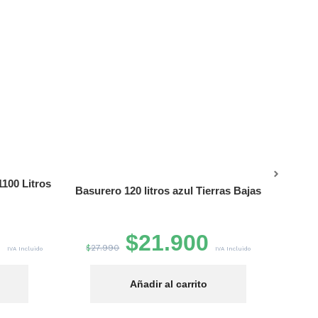
100 Litros
Basurero 120 litros azul Tierras Bajas
Basu
0
$
21.900
$
27.990
$
2
IVA Incluido
IVA Incluido
Añadir al carrito