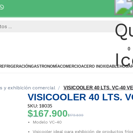
Despacho 5 días hábiles 
0
REFRIGERACIÓN
GASTRONOMÍA
COMERCIO
ACERO INOXIDABLE
HOGA
as y exhibición comercial
VISICOOLER 40 LTS. VC-40 
VISICOOLER 40 LTS. 
SKU: 18035
$
167.900
$
179.899
IVA Incluido
Modelo VC-40
Visicooler ideal para exhibición de productos frí