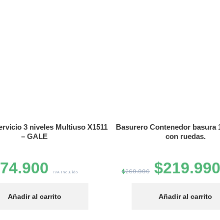
rvicio 3 niveles Multiuso X1511
Basurero Contenedor basura 1
– GALE
con ruedas.
$
74.900
$
219.99
$
269.990
IVA Incluido
Añadir al carrito
Añadir al carrito