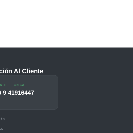
ción Al Cliente
A TELEFÓNICA
6 9 41916447
nta
to