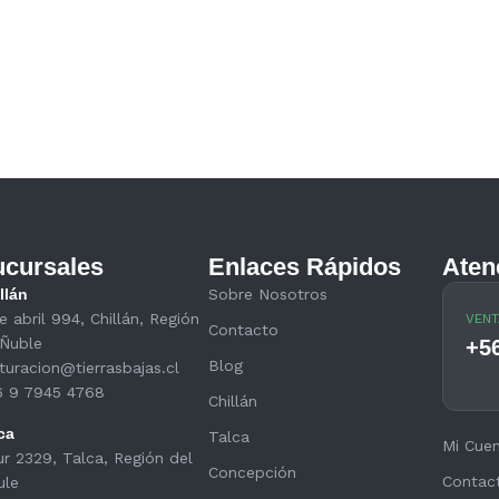
cursales
Enlaces Rápidos
Aten
llán
Sobre Nosotros
e abril 994, Chillán, Región
VENT
Contacto
Ñuble
+5
Blog
turacion@tierrasbajas.cl
6 9 7945 4768
Chillán
ca
Talca
Mi Cue
ur 2329, Talca, Región del
Concepción
Contac
ule