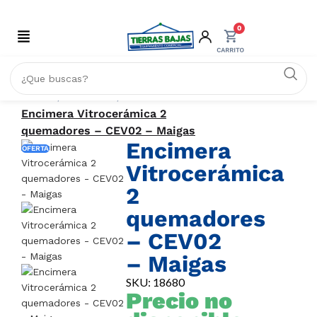
0
Inicio
HOGAR
Encimera Vitrocerámica 2
quemadores – CEV02 – Maigas
Encimera
OFERTA
Vitrocerámica
2
quemadores
– CEV02
– Maigas
SKU: 18680
Precio no