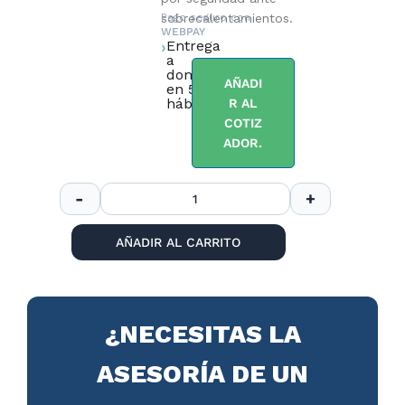
sobrecalentamientos.
Pago seguro con
WEBPAY
Entrega
a
domicilio
AÑADI
en 5 días
hábiles.
R AL
COTIZ
ADOR.
AÑADIR AL CARRITO
¿NECESITAS LA
ASESORÍA DE UN