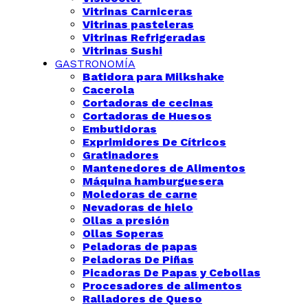
Vitrinas Carniceras
Vitrinas pasteleras
Vitrinas Refrigeradas
Vitrinas Sushi
GASTRONOMÍA
Batidora para Milkshake
Cacerola
Cortadoras de cecinas
Cortadoras de Huesos
Embutidoras
Exprimidores De Cítricos
Gratinadores
Mantenedores de Alimentos
Máquina hamburguesera
Moledoras de carne
Nevadoras de hielo
Ollas a presión
Ollas Soperas
Peladoras de papas
Peladoras De Piñas
Picadoras De Papas y Cebollas
Procesadores de alimentos
Ralladores de Queso