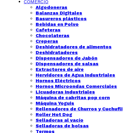
COMERCIO
Algodoneras
Balanzas Digitales
Basureros plásticos
Bebidas en Polvo
Cafeteras
Chocolateras
Creperas
Deshidratadores de alimentos
Deshidratadores
Dispensadores de Jabón
Dispensadores de salsas
Extractores de aire
Hervidores de Agua Industriales
Hornos Eléctricos
Hornos Microondas Comerciales
Licuadoras Industriales
Máquina de cabritas pop corn
Máquina Yoguis
Rellenadores de Churros y Cuchufli
Roller Hot Dog
Selladoras al vacío
Selladoras de bolsas
Termos