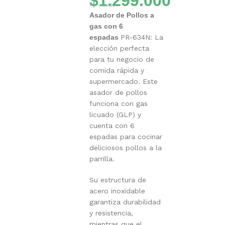
$
1.299.000
IVA Incluido
Asador de Pollos a
gas con 6
espadas
PR-634N: La
elección perfecta
para tu negocio de
comida rápida y
supermercado. Este
asador de pollos
funciona con gas
licuado (GLP) y
cuenta con 6
espadas para cocinar
deliciosos pollos a la
parrilla.
Su estructura de
acero inoxidable
garantiza durabilidad
y resistencia,
mientras que el