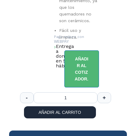
mantenimiento, ya
que los
quemadores no
son cerámicos.
Fácil uso y
Pago seguro con
limpieza.
WEBPAY
Entrega
a
domicilio
AÑADI
en 5 días
hábiles.
R AL
COTIZ
ADOR.
AÑADIR AL CARRITO