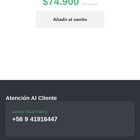
Basurero Contenedor basura 1100 Li
IVA Incluido
ruedas.
rito
$
219.990
$
269.990
IVA I
Añadir al carrito
Atención Al Cliente
VENTA TELEFÓNICA
+56 9 41916447