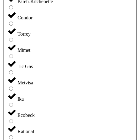
Pareti-Kitchenette
Condor
Torrey
Mimet
Tic Gas
Metvisa
Ika
Ecobeck
Rational