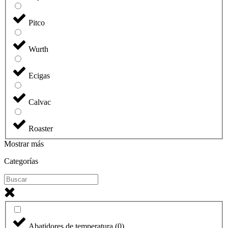
Pitco
Wurth
Ecigas
Calvac
Roaster
Mostrar más
Categorías
Abatidores de temperatura
(
0
)