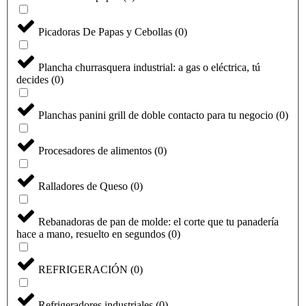
Picadoras De Papas y Cebollas
(
0
)
Plancha churrasquera industrial: a gas o eléctrica, tú
decides
(
0
)
Planchas panini grill de doble contacto para tu negocio
(
0
)
Procesadores de alimentos
(
0
)
Ralladores de Queso
(
0
)
Seleccione
¿Cómo calificarías tu experiencia?
una
Rebanadoras de pan de molde: el corte que tu panadería
opción
hace a mano, resuelto en segundos
(
0
)
de
1
No fue buena
Muy Buena
a
REFRIGERACIÓN
(
0
)
5
Saltar
Siguiente
,
siendo
Refrigeradores industriales
(
0
)