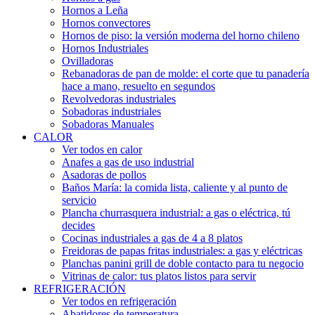
Hornos a Leña
Hornos convectores
Hornos de piso: la versión moderna del horno chileno
Hornos Industriales
Ovilladoras
Rebanadoras de pan de molde: el corte que tu panadería
hace a mano, resuelto en segundos
Revolvedoras industriales
Sobadoras industriales
Sobadoras Manuales
CALOR
Ver todos en calor
Anafes a gas de uso industrial
Asadoras de pollos
Baños María: la comida lista, caliente y al punto de
servicio
Plancha churrasquera industrial: a gas o eléctrica, tú
decides
Cocinas industriales a gas de 4 a 8 platos
Freidoras de papas fritas industriales: a gas y eléctricas
Planchas panini grill de doble contacto para tu negocio
Vitrinas de calor: tus platos listos para servir
REFRIGERACIÓN
Ver todos en refrigeración
Abatidores de temperatura