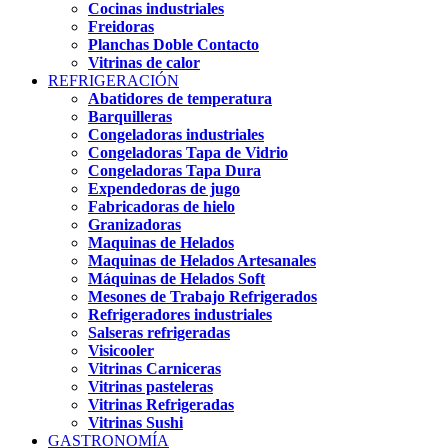
Cocinas industriales
Freidoras
Planchas Doble Contacto
Vitrinas de calor
REFRIGERACIÓN
Abatidores de temperatura
Barquilleras
Congeladoras industriales
Congeladoras Tapa de Vidrio
Congeladoras Tapa Dura
Expendedoras de jugo
Fabricadoras de hielo
Granizadoras
Maquinas de Helados
Maquinas de Helados Artesanales
Máquinas de Helados Soft
Mesones de Trabajo Refrigerados
Refrigeradores industriales
Salseras refrigeradas
Visicooler
Vitrinas Carniceras
Vitrinas pasteleras
Vitrinas Refrigeradas
Vitrinas Sushi
GASTRONOMÍA