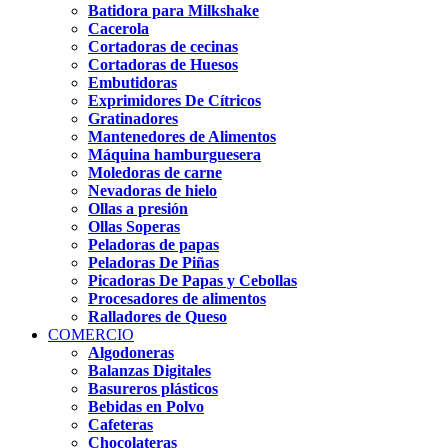
Batidora para Milkshake
Cacerola
Cortadoras de cecinas
Cortadoras de Huesos
Embutidoras
Exprimidores De Cítricos
Gratinadores
Mantenedores de Alimentos
Máquina hamburguesera
Moledoras de carne
Nevadoras de hielo
Ollas a presión
Ollas Soperas
Peladoras de papas
Peladoras De Piñas
Picadoras De Papas y Cebollas
Procesadores de alimentos
Ralladores de Queso
COMERCIO
Algodoneras
Balanzas Digitales
Basureros plásticos
Bebidas en Polvo
Cafeteras
Chocolateras