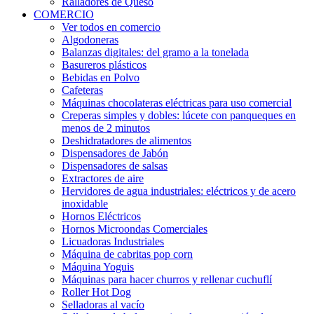
Ralladores de Queso
COMERCIO
Ver todos en comercio
Algodoneras
Balanzas digitales: del gramo a la tonelada
Basureros plásticos
Bebidas en Polvo
Cafeteras
Máquinas chocolateras eléctricas para uso comercial
Creperas simples y dobles: lúcete con panqueques en
menos de 2 minutos
Deshidratadores de alimentos
Dispensadores de Jabón
Dispensadores de salsas
Extractores de aire
Hervidores de agua industriales: eléctricos y de acero
inoxidable
Hornos Eléctricos
Hornos Microondas Comerciales
Licuadoras Industriales
Máquina de cabritas pop corn
Máquina Yoguis
Máquinas para hacer churros y rellenar cuchuflí
Roller Hot Dog
Selladoras al vacío