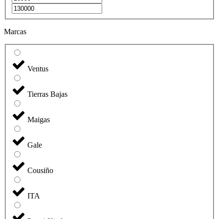
Marcas
Ventus
Tierras Bajas
Maigas
Gale
Cousiño
ITA