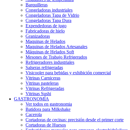
Barquilleras
Congeladoras industriales
Congeladoras Tapa de Vidrio
Congeladoras Tapa Dura
Expendedoras de jugo
Fabricadoras de hielo
Granizadoras
Maquinas de Helados
Maquinas de Helados Artesanales
Máquinas de Helados Soft
Mesones de Trabajo Refrigerados
Refrigeradores industriales
Salseras refrigeradas
Visicooler para bebidas y exhibición comercial
Vitrinas Carniceras
Vitrinas pasteleras
Vitrinas Refrigeradas
Vitrinas Sushi
GASTRONOMÍA
Ver todos en gastronomia
Batidora para Milkshake
Cacerola
Cortadoras de cecinas: precisión desde el primer corte
Cortadoras de Huesos