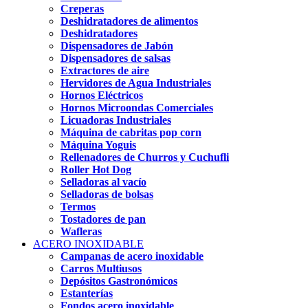
Creperas
Deshidratadores de alimentos
Deshidratadores
Dispensadores de Jabón
Dispensadores de salsas
Extractores de aire
Hervidores de Agua Industriales
Hornos Eléctricos
Hornos Microondas Comerciales
Licuadoras Industriales
Máquina de cabritas pop corn
Máquina Yoguis
Rellenadores de Churros y Cuchufli
Roller Hot Dog
Selladoras al vacío
Selladoras de bolsas
Termos
Tostadores de pan
Wafleras
ACERO INOXIDABLE
Campanas de acero inoxidable
Carros Multiusos
Depósitos Gastronómicos
Estanterías
Fondos acero inoxidable