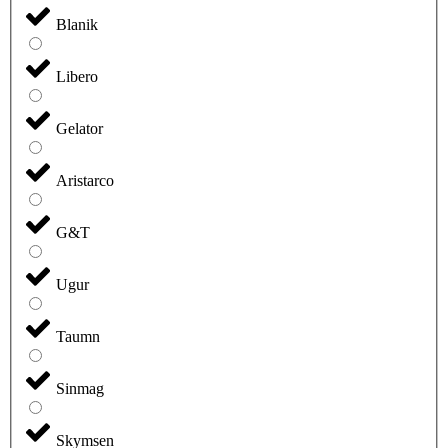
Blanik
Libero
Gelator
Aristarco
G&T
Ugur
Taumn
Sinmag
Skymsen