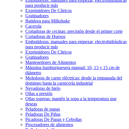
Embutidoras: manuales para empezar, electrohidráulicas
para producir más
Exprimidores De Cítricos
Gratinadores
Batidora para Milkshake
Cacerola
Cortadoras de cecinas: precisión desde el primer corte
Cortadoras de Huesos
Embutidoras: manuales para empezar, electrohidráulicas
para producir más
Exprimidores De Cítricos
Gratinadores
Mantenedores de Alimentos
Máquina hamburguesera manual: 10, 13 y 15 cm de
diámetro
Moledoras de carne eléctricas: desde la empanada del
domingo hasta la carnicería industrial
Nevadoras de hielo
Ollas a presión
Ollas soperas: mantén la sopa a la temperatura que
deseas
Peladoras de papas
Peladoras De Piñas
Picadoras De Papas y Cebollas
Procesadores de alimentos