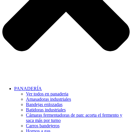
PANADERÍA
Ver todos en panaderia
Amasadoras industriales
Bandejas enlozadas
Batidoras industriales
Cámaras fermentadoras de pan: acorta el fermento y
saca más por turno
Carros bandejeros
Hornos a gas