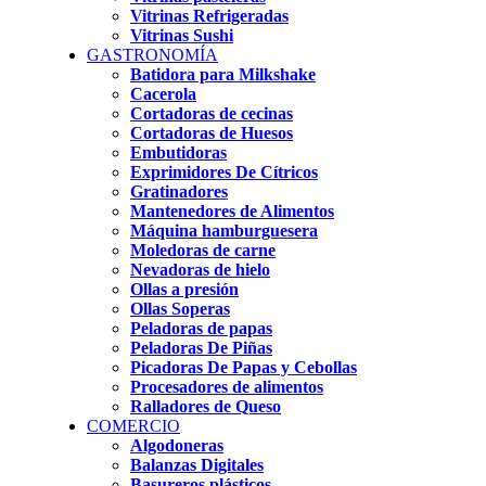
Vitrinas Refrigeradas
Vitrinas Sushi
GASTRONOMÍA
Batidora para Milkshake
Cacerola
Cortadoras de cecinas
Cortadoras de Huesos
Embutidoras
Exprimidores De Cítricos
Gratinadores
Mantenedores de Alimentos
Máquina hamburguesera
Moledoras de carne
Nevadoras de hielo
Ollas a presión
Ollas Soperas
Peladoras de papas
Peladoras De Piñas
Picadoras De Papas y Cebollas
Procesadores de alimentos
Ralladores de Queso
COMERCIO
Algodoneras
Balanzas Digitales
Basureros plásticos