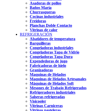
Asadoras de pollos
Baños María
Churrasqueras
Cocinas industriales
Freidoras
Planchas Doble Contacto
Vitrinas de calor
REFRIGERACIÓN
Abatidores de temperatura
Barquilleras
Congeladoras industriales
Congeladoras Tapa de Vidrio
Congeladoras Tapa Dura
Expendedoras de jugo
Fabricadoras de hielo
Granizadoras
Maquinas de Helados
Maquinas de Helados Artesanales
Máquinas de Helados Soft
Mesones de Trabajo Refrigerados
Refrigeradores industriales
Salseras refrigeradas
Visicooler
Vitrinas Carniceras
Vitrinas pasteleras