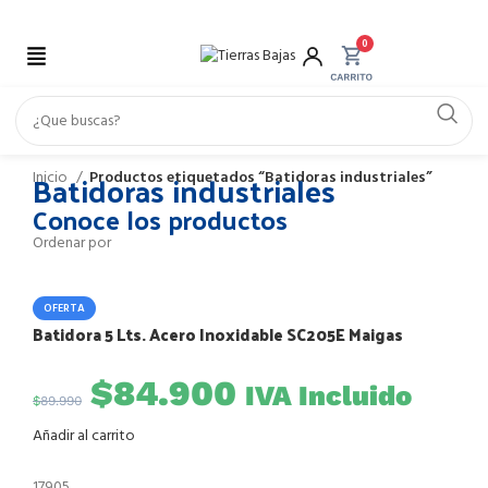
0
Batidoras industriales
Inicio
Productos etiquetados “Batidoras industriales”
Conoce los productos
Ordenar por
OFERTA
Batidora 5 Lts. Acero Inoxidable SC205E Maigas
$
84.900
IVA Incluido
$
89.990
Añadir al carrito
17905