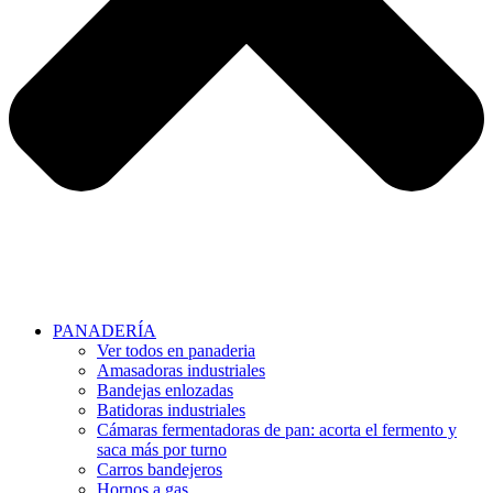
PANADERÍA
Ver todos en panaderia
Amasadoras industriales
Bandejas enlozadas
Batidoras industriales
Cámaras fermentadoras de pan: acorta el fermento y
saca más por turno
Carros bandejeros
Hornos a gas