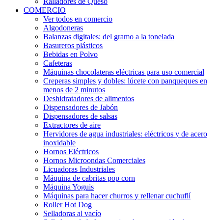
Ralladores de Queso
COMERCIO
Ver todos en comercio
Algodoneras
Balanzas digitales: del gramo a la tonelada
Basureros plásticos
Bebidas en Polvo
Cafeteras
Máquinas chocolateras eléctricas para uso comercial
Creperas simples y dobles: lúcete con panqueques en
menos de 2 minutos
Deshidratadores de alimentos
Dispensadores de Jabón
Dispensadores de salsas
Extractores de aire
Hervidores de agua industriales: eléctricos y de acero
inoxidable
Hornos Eléctricos
Hornos Microondas Comerciales
Licuadoras Industriales
Máquina de cabritas pop corn
Máquina Yoguis
Máquinas para hacer churros y rellenar cuchuflí
Roller Hot Dog
Selladoras al vacío