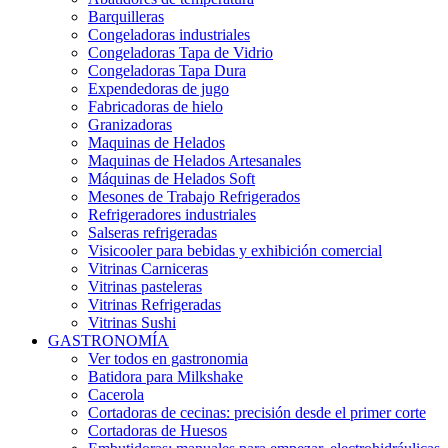
Barquilleras
Congeladoras industriales
Congeladoras Tapa de Vidrio
Congeladoras Tapa Dura
Expendedoras de jugo
Fabricadoras de hielo
Granizadoras
Maquinas de Helados
Maquinas de Helados Artesanales
Máquinas de Helados Soft
Mesones de Trabajo Refrigerados
Refrigeradores industriales
Salseras refrigeradas
Visicooler para bebidas y exhibición comercial
Vitrinas Carniceras
Vitrinas pasteleras
Vitrinas Refrigeradas
Vitrinas Sushi
GASTRONOMÍA
Ver todos en gastronomia
Batidora para Milkshake
Cacerola
Cortadoras de cecinas: precisión desde el primer corte
Cortadoras de Huesos