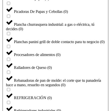
Picadoras De Papas y Cebollas
(
0
)
Plancha churrasquera industrial: a gas o eléctrica, tú
decides
(
0
)
Planchas panini grill de doble contacto para tu negocio
(
0
)
Procesadores de alimentos
(
0
)
Ralladores de Queso
(
0
)
Seleccione
¿Cómo calificarías tu experiencia?
una
Rebanadoras de pan de molde: el corte que tu panadería
opción
hace a mano, resuelto en segundos
(
0
)
de
1
No fue buena
Muy Buena
a
REFRIGERACIÓN
(
0
)
5
Saltar
Siguiente
,
siendo
Refrigeradores industriales
(
0
)