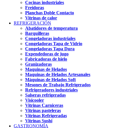
Cocinas industriales
Freidoras
Planchas Doble Contacto
Vitrinas de calor
REFRIGERACIÓN
Abatidores de temperatura
Barquilleras
Congeladoras industriales
Congeladoras Tapa de Vidrio
Congeladoras Tapa Dura
Expendedoras de jugo
Fabricadoras de hielo
Granizadoras
Maquinas de Helados
Maquinas de Helados Artesanales
Máquinas de Helados Soft
Mesones de Trabajo Refrigerados
Refrigeradores industriales
Salseras refrigeradas
Visicooler
Vitrinas Carniceras
Vitrinas pasteleras
Vitrinas Refrigeradas
Vitrinas Sushi
GASTRONOMÍA