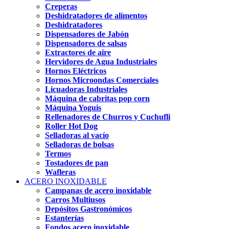
Creperas
Deshidratadores de alimentos
Deshidratadores
Dispensadores de Jabón
Dispensadores de salsas
Extractores de aire
Hervidores de Agua Industriales
Hornos Eléctricos
Hornos Microondas Comerciales
Licuadoras Industriales
Máquina de cabritas pop corn
Máquina Yoguis
Rellenadores de Churros y Cuchufli
Roller Hot Dog
Selladoras al vacío
Selladoras de bolsas
Termos
Tostadores de pan
Wafleras
ACERO INOXIDABLE
Campanas de acero inoxidable
Carros Multiusos
Depósitos Gastronómicos
Estanterías
Fondos acero inoxidable