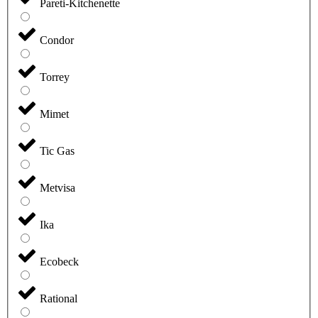
Pareti-Kitchenette
Condor
Torrey
Mimet
Tic Gas
Metvisa
Ika
Ecobeck
Rational