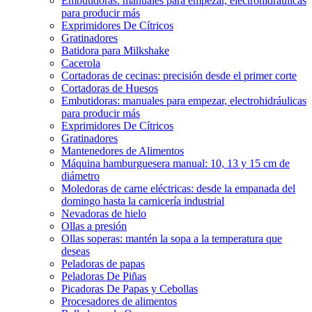
Embutidoras: manuales para empezar, electrohidráulicas
para producir más
Exprimidores De Cítricos
Gratinadores
Batidora para Milkshake
Cacerola
Cortadoras de cecinas: precisión desde el primer corte
Cortadoras de Huesos
Embutidoras: manuales para empezar, electrohidráulicas
para producir más
Exprimidores De Cítricos
Gratinadores
Mantenedores de Alimentos
Máquina hamburguesera manual: 10, 13 y 15 cm de
diámetro
Moledoras de carne eléctricas: desde la empanada del
domingo hasta la carnicería industrial
Nevadoras de hielo
Ollas a presión
Ollas soperas: mantén la sopa a la temperatura que
deseas
Peladoras de papas
Peladoras De Piñas
Picadoras De Papas y Cebollas
Procesadores de alimentos