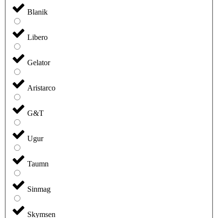
Blanik
Libero
Gelator
Aristarco
G&T
Ugur
Taumn
Sinmag
Skymsen