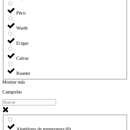
Pitco
Wurth
Ecigas
Calvac
Roaster
Mostrar más
Categorías
Abatidores de temperatura
(
0
)