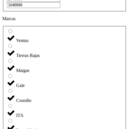
Marcas
Ventus
Tierras Bajas
Maigas
Gale
Cousiño
ITA