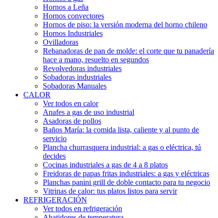
Hornos a Leña
Hornos convectores
Hornos de piso: la versión moderna del horno chileno
Hornos Industriales
Ovilladoras
Rebanadoras de pan de molde: el corte que tu panadería
hace a mano, resuelto en segundos
Revolvedoras industriales
Sobadoras industriales
Sobadoras Manuales
CALOR
Ver todos en calor
Anafes a gas de uso industrial
Asadoras de pollos
Baños María: la comida lista, caliente y al punto de
servicio
Plancha churrasquera industrial: a gas o eléctrica, tú
decides
Cocinas industriales a gas de 4 a 8 platos
Freidoras de papas fritas industriales: a gas y eléctricas
Planchas panini grill de doble contacto para tu negocio
Vitrinas de calor: tus platos listos para servir
REFRIGERACIÓN
Ver todos en refrigeración
Abatidores de temperatura