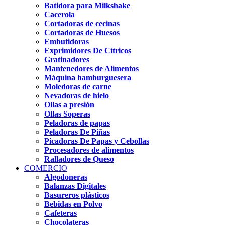
Batidora para Milkshake
Cacerola
Cortadoras de cecinas
Cortadoras de Huesos
Embutidoras
Exprimidores De Cítricos
Gratinadores
Mantenedores de Alimentos
Máquina hamburguesera
Moledoras de carne
Nevadoras de hielo
Ollas a presión
Ollas Soperas
Peladoras de papas
Peladoras De Piñas
Picadoras De Papas y Cebollas
Procesadores de alimentos
Ralladores de Queso
COMERCIO
Algodoneras
Balanzas Digitales
Basureros plásticos
Bebidas en Polvo
Cafeteras
Chocolateras