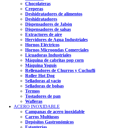
Chocolateras
Creperas
Deshidratadores de alimentos
Deshidratadores
Dispensadores de Jabón
Dispensadores de salsas
Extractores de aire
Hervidores de Agua Industriales
Hornos Eléctricos
Hornos Microondas Comerciales
Licuadoras Industriales
Máquina de cabritas pop corn
Máquina Yoguis
Rellenadores de Churros y Cuchufli
Roller Hot Dog
Selladoras al vacío
Selladoras de bolsas
Termos
Tostadores de pan
Wafleras
ACERO INOXIDABLE
Campanas de acero inoxidable
Carros Multiusos
Depósitos Gastronómicos
Estanterías