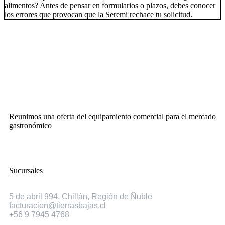
alimentos? Antes de pensar en formularios o plazos, debes conocer
los errores que provocan que la Seremi rechace tu solicitud.
Reunimos una oferta del equipamiento comercial para el mercado
gastronómico
Sucursales
Chillán
5 de abril 994, Chillán, Región de Ñuble
facturacion@tierrasbajas.cl
+56 9 7945 4768