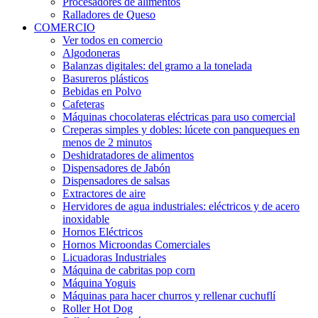
Procesadores de alimentos
Ralladores de Queso
COMERCIO
Ver todos en comercio
Algodoneras
Balanzas digitales: del gramo a la tonelada
Basureros plásticos
Bebidas en Polvo
Cafeteras
Máquinas chocolateras eléctricas para uso comercial
Creperas simples y dobles: lúcete con panqueques en
menos de 2 minutos
Deshidratadores de alimentos
Dispensadores de Jabón
Dispensadores de salsas
Extractores de aire
Hervidores de agua industriales: eléctricos y de acero
inoxidable
Hornos Eléctricos
Hornos Microondas Comerciales
Licuadoras Industriales
Máquina de cabritas pop corn
Máquina Yoguis
Máquinas para hacer churros y rellenar cuchuflí
Roller Hot Dog