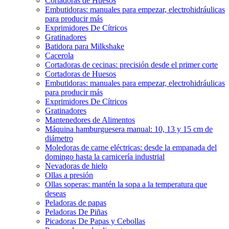
Cortadoras de Huesos
Embutidoras: manuales para empezar, electrohidráulicas
para producir más
Exprimidores De Cítricos
Gratinadores
Batidora para Milkshake
Cacerola
Cortadoras de cecinas: precisión desde el primer corte
Cortadoras de Huesos
Embutidoras: manuales para empezar, electrohidráulicas
para producir más
Exprimidores De Cítricos
Gratinadores
Mantenedores de Alimentos
Máquina hamburguesera manual: 10, 13 y 15 cm de
diámetro
Moledoras de carne eléctricas: desde la empanada del
domingo hasta la carnicería industrial
Nevadoras de hielo
Ollas a presión
Ollas soperas: mantén la sopa a la temperatura que
deseas
Peladoras de papas
Peladoras De Piñas
Picadoras De Papas y Cebollas