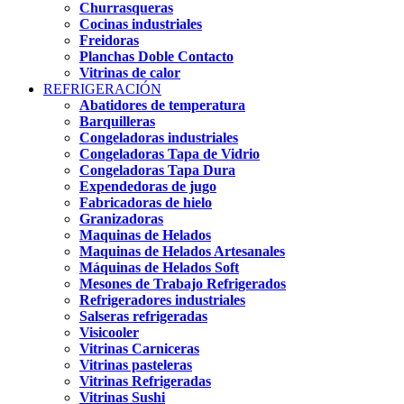
Churrasqueras
Cocinas industriales
Freidoras
Planchas Doble Contacto
Vitrinas de calor
REFRIGERACIÓN
Abatidores de temperatura
Barquilleras
Congeladoras industriales
Congeladoras Tapa de Vidrio
Congeladoras Tapa Dura
Expendedoras de jugo
Fabricadoras de hielo
Granizadoras
Maquinas de Helados
Maquinas de Helados Artesanales
Máquinas de Helados Soft
Mesones de Trabajo Refrigerados
Refrigeradores industriales
Salseras refrigeradas
Visicooler
Vitrinas Carniceras
Vitrinas pasteleras
Vitrinas Refrigeradas
Vitrinas Sushi