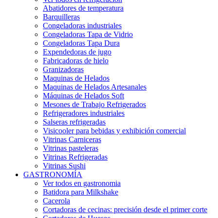
Abatidores de temperatura
Barquilleras
Congeladoras industriales
Congeladoras Tapa de Vidrio
Congeladoras Tapa Dura
Expendedoras de jugo
Fabricadoras de hielo
Granizadoras
Maquinas de Helados
Maquinas de Helados Artesanales
Máquinas de Helados Soft
Mesones de Trabajo Refrigerados
Refrigeradores industriales
Salseras refrigeradas
Visicooler para bebidas y exhibición comercial
Vitrinas Carniceras
Vitrinas pasteleras
Vitrinas Refrigeradas
Vitrinas Sushi
GASTRONOMÍA
Ver todos en gastronomia
Batidora para Milkshake
Cacerola
Cortadoras de cecinas: precisión desde el primer corte