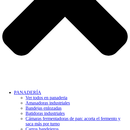
PANADERÍA
Ver todos en panaderia
Amasadoras industriales
Bandejas enlozadas
Batidoras industriales
Cámaras fermentadoras de pan: acorta el fermento y
saca más por turno
Carros bandejeros