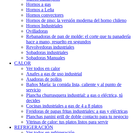
Hornos a gas
Hornos a Leña
Hornos convectores
Hornos de piso: la versión moderna del horno chileno
Hornos Industriales
Ovilladoras
Rebanadoras de pan de molde: el corte que tu panadería
hace a mano, resuelto en segundos
Revolvedoras industriales
Sobadoras industriales
Sobadoras Manuales
CALOR
Ver todos en calor
Anafes a gas de uso industrial
Asadoras de pollos
Baños María: la comida lista, caliente y al punto de
servicio
Plancha churrasquera industrial: a gas o eléctrica, tú
decides
Cocinas industriales a gas de 4 a 8 platos
Freidoras de papas fritas industriales: a gas y eléctricas
Planchas panini grill de doble contacto para tu negocio
Vitrinas de calor: tus platos listos para servir
REFRIGERACIÓN
Ver todos en refrigeración