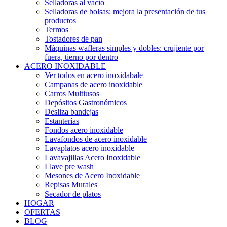
Selladoras al vacío
Selladoras de bolsas: mejora la presentación de tus
productos
Termos
Tostadores de pan
Máquinas wafleras simples y dobles: crujiente por
fuera, tierno por dentro
ACERO INOXIDABLE
Ver todos en acero inoxidabale
Campanas de acero inoxidable
Carros Multiusos
Depósitos Gastronómicos
Desliza bandejas
Estanterías
Fondos acero inoxidable
Lavafondos de acero inoxidable
Lavaplatos acero inoxidable
Lavavajillas Acero Inoxidable
Llave pre wash
Mesones de Acero Inoxidable
Repisas Murales
Secador de platos
HOGAR
OFERTAS
BLOG