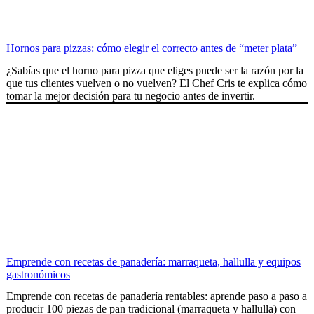
Hornos para pizzas: cómo elegir el correcto antes de “meter plata”
¿Sabías que el horno para pizza que eliges puede ser la razón por la
que tus clientes vuelven o no vuelven? El Chef Cris te explica cómo
tomar la mejor decisión para tu negocio antes de invertir.
Emprende con recetas de panadería: marraqueta, hallulla y equipos
gastronómicos
Emprende con recetas de panadería rentables: aprende paso a paso a
producir 100 piezas de pan tradicional (marraqueta y hallulla) con